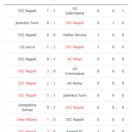
US
SSC Napoli
1
:
1
0
0
1
Salernitana
Juventus Turin
0
:
1
SSC Napoli
0
1
0
SSC Napoli
0
:
0
Hellas Verona
1
0
0
US Lecce
1
:
2
SSC Napoli
1
0
0
SSC Napoli
0
:
4
AC Milan
0
0
0
US
SSC Napoli
3
:
0
0
0
0
Cremonese
SSC Napoli
2
:
1
AS Roma
0
0
0
SSC Napoli
5
:
1
Juventus Turin
0
0
0
Sampdoria
0
:
2
SSC Napoli
0
0
0
Genoa
Inter Milano
1
:
0
SSC Napoli
0
0
0
SSC Napoli
2
:
0
Empoli FC
1
0
0