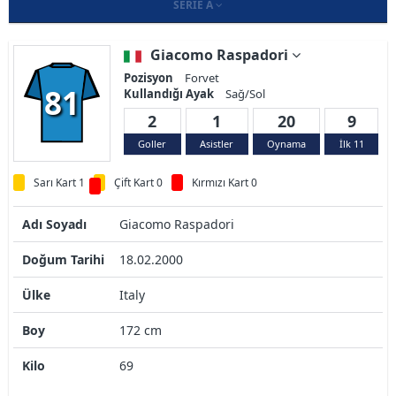
SERIE A
Giacomo Raspadori
Pozisyon
Forvet
81
Kullandığı Ayak
Sağ/Sol
2
1
20
9
Goller
Asistler
Oynama
İlk 11
Sarı Kart 1
Çift Kart 0
Kırmızı Kart 0
Adı Soyadı
Giacomo Raspadori
Doğum Tarihi
18.02.2000
Ülke
Italy
Boy
172 cm
Kilo
69