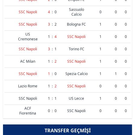
Sassuolo
SSC Napoli
4
:
0
0
0
0
Calcio
SSC Napoli
3
:
2
Bologna FC
1
0
0
US
1
:
4
SSC Napoli
1
0
0
Cremonese
SSC Napoli
3
:
1
Torino FC
1
0
0
AC Milan
1
:
2
SSC Napoli
1
0
0
SSC Napoli
1
:
0
Spezia Calcio
1
1
0
Lazio Rome
1
:
2
SSC Napoli
0
0
0
SSC Napoli
1
:
1
US Lecce
1
0
0
ACF
0
:
0
SSC Napoli
0
0
0
Fiorentina
TRANSFER GEÇMIŞI