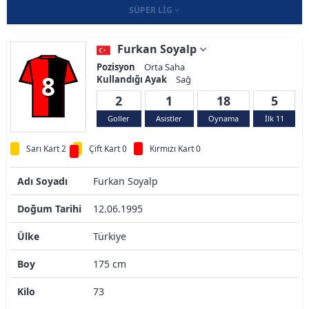
SÜPER LIG
Furkan Soyalp
Pozisyon
Orta Saha
8
Kullandığı Ayak
Sağ
2
1
18
5
Goller
Asistler
Oynama
İlk 11
Sarı Kart 2
Çift Kart 0
Kırmızı Kart 0
Adı Soyadı
Furkan Soyalp
Doğum Tarihi
12.06.1995
Ülke
Türkiye
Boy
175 cm
Kilo
73