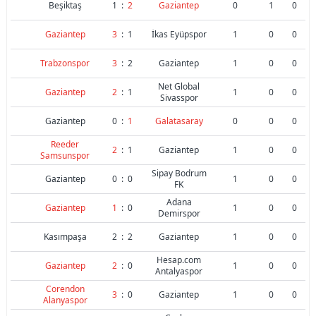
Beşiktaş
1
:
2
Gaziantep
0
1
0
Gaziantep
3
:
1
İkas Eyüpspor
1
0
0
Trabzonspor
3
:
2
Gaziantep
1
0
0
Net Global
Gaziantep
2
:
1
1
0
0
Sivasspor
Gaziantep
0
:
1
Galatasaray
0
0
0
Reeder
2
:
1
Gaziantep
1
0
0
Samsunspor
Sipay Bodrum
Gaziantep
0
:
0
1
0
0
FK
Adana
Gaziantep
1
:
0
1
0
0
Demirspor
Kasımpaşa
2
:
2
Gaziantep
1
0
0
Hesap.com
Gaziantep
2
:
0
1
0
0
Antalyaspor
Corendon
3
:
0
Gaziantep
1
0
0
Alanyaspor