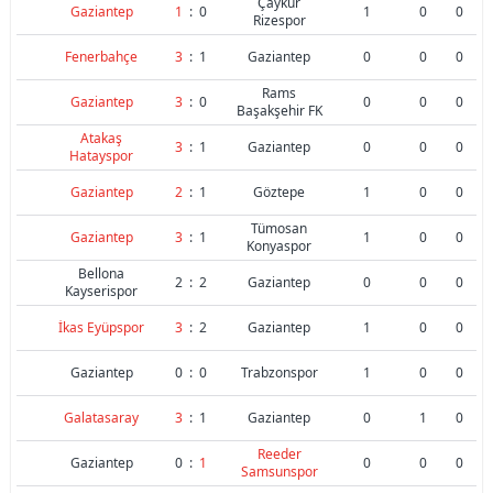
Çaykur
Gaziantep
1
:
0
1
0
0
Rizespor
Fenerbahçe
3
:
1
Gaziantep
0
0
0
Rams
Gaziantep
3
:
0
0
0
0
Başakşehir FK
Atakaş
3
:
1
Gaziantep
0
0
0
Hatayspor
Gaziantep
2
:
1
Göztepe
1
0
0
Tümosan
Gaziantep
3
:
1
1
0
0
Konyaspor
Bellona
2
:
2
Gaziantep
0
0
0
Kayserispor
İkas Eyüpspor
3
:
2
Gaziantep
1
0
0
Gaziantep
0
:
0
Trabzonspor
1
0
0
Galatasaray
3
:
1
Gaziantep
0
1
0
Reeder
Gaziantep
0
:
1
0
0
0
Samsunspor