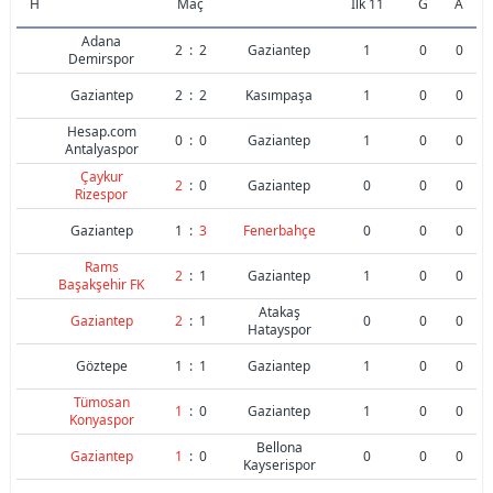
H
Maç
İlk 11
G
A
Adana
2
:
2
Gaziantep
1
0
0
Demirspor
Gaziantep
2
:
2
Kasımpaşa
1
0
0
Hesap.com
0
:
0
Gaziantep
1
0
0
Antalyaspor
Çaykur
2
:
0
Gaziantep
0
0
0
Rizespor
Gaziantep
1
:
3
Fenerbahçe
0
0
0
Rams
2
:
1
Gaziantep
1
0
0
Başakşehir FK
Atakaş
Gaziantep
2
:
1
0
0
0
Hatayspor
Göztepe
1
:
1
Gaziantep
1
0
0
Tümosan
1
:
0
Gaziantep
1
0
0
Konyaspor
Bellona
Gaziantep
1
:
0
0
0
0
Kayserispor