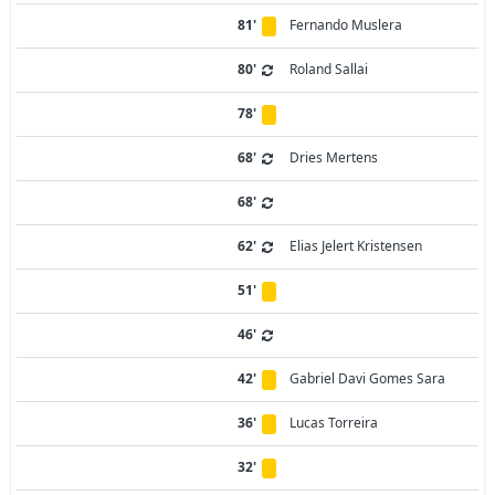
81'
Fernando Muslera
80'
Roland Sallai
78'
68'
Dries Mertens
68'
62'
Elias Jelert Kristensen
51'
46'
42'
Gabriel Davi Gomes Sara
36'
Lucas Torreira
32'