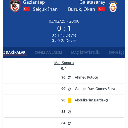
Gaziantep
Galatasaray
Selçuk İnan
Buruk, Okan
03/02/25 - 20:00
0 : 1
0 : 1 1. Devre
0 : 0 2. Devre
LI DAKIKALAR
CANLI ANLATIM
MAÇ İSTATISTIĞI
SAHA İÇI D
Maç Sonucu
0: 1
90'
Ahmed Kutucu
90'
Gabriel Davi Gomes Sara
90'
Abdulkerim Bardakçı
88'
84'