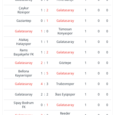
Çaykur
1
:
2
Galatasaray
1
0
0
Rizespor
Gaziantep
0
:
1
Galatasaray
1
0
0
Tümosan
Galatasaray
1
:
0
1
0
0
Konyaspor
Atakaş
1
:
1
Galatasaray
1
0
0
Hatayspor
Rams
1
:
2
Galatasaray
1
0
0
Başakşehir FK
Galatasaray
2
:
1
Göztepe
1
0
0
Bellona
1
:
5
Galatasaray
1
0
0
Kayserispor
Galatasaray
4
:
3
Trabzonspor
1
0
0
Galatasaray
2
:
2
İkas Eyüpspor
1
0
0
Sipay Bodrum
0
:
1
Galatasaray
1
0
0
FK
Reeder