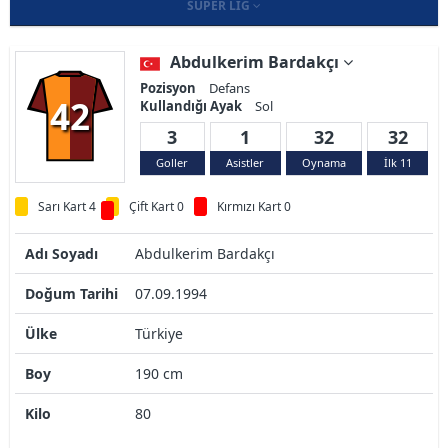
SÜPER LIG
Abdulkerim Bardakçı
Pozisyon
Defans
42
Kullandığı Ayak
Sol
3
1
32
32
Goller
Asistler
Oynama
İlk 11
Sarı Kart 4
Çift Kart 0
Kırmızı Kart 0
Adı Soyadı
Abdulkerim Bardakçı
Doğum Tarihi
07.09.1994
Ülke
Türkiye
Boy
190 cm
Kilo
80