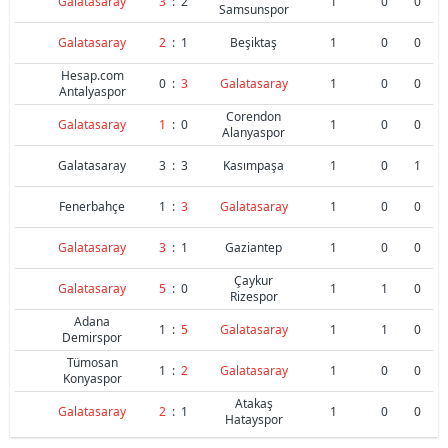
Galatasaray
3
:
2
1
0
0
Samsunspor
Galatasaray
2
:
1
Beşiktaş
1
0
0
Hesap.com
0
:
3
Galatasaray
1
0
0
Antalyaspor
Corendon
Galatasaray
1
:
0
1
0
0
Alanyaspor
Galatasaray
3
:
3
Kasımpaşa
1
0
1
Fenerbahçe
1
:
3
Galatasaray
1
0
0
Galatasaray
3
:
1
Gaziantep
1
0
0
Çaykur
Galatasaray
5
:
0
1
1
0
Rizespor
Adana
1
:
5
Galatasaray
1
1
0
Demirspor
Tümosan
1
:
2
Galatasaray
1
0
0
Konyaspor
Atakaş
Galatasaray
2
:
1
1
0
0
Hatayspor