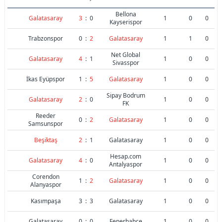
Bellona
Galatasaray
3
:
0
1
0
0
Kayserispor
Trabzonspor
0
:
2
Galatasaray
1
1
0
Net Global
Galatasaray
4
:
1
1
0
0
Sivasspor
İkas Eyüpspor
1
:
5
Galatasaray
1
0
0
Sipay Bodrum
Galatasaray
2
:
0
1
0
0
FK
Reeder
0
:
2
Galatasaray
1
0
0
Samsunspor
Beşiktaş
2
:
1
Galatasaray
1
0
0
Hesap.com
Galatasaray
4
:
0
1
0
0
Antalyaspor
Corendon
1
:
2
Galatasaray
1
0
0
Alanyaspor
Kasımpaşa
3
:
3
Galatasaray
1
0
0
Galatasaray
0
:
0
Fenerbahçe
1
0
0