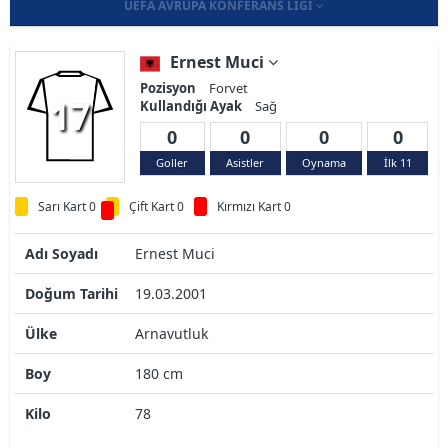
UEFA AVRUPA KONFERANS LIGI
Ernest Muci
Pozisyon
Forvet
17
Kullandığı Ayak
Sağ
0
0
0
0
Goller
Asistler
Oynama
İlk 11
Sarı Kart 0
Çift Kart 0
Kırmızı Kart 0
Adı Soyadı
Ernest Muci
Doğum Tarihi
19.03.2001
Ülke
Arnavutluk
Boy
180 cm
Kilo
78