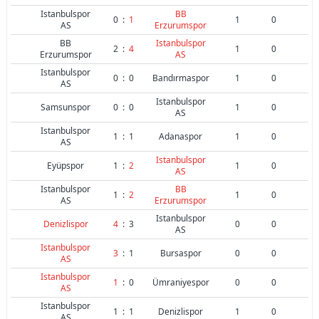
Istanbulspor
BB
0
:
1
1
0
AS
Erzurumspor
BB
Istanbulspor
2
:
4
1
0
Erzurumspor
AS
Istanbulspor
0
:
0
Bandırmaspor
1
0
AS
Istanbulspor
Samsunspor
0
:
0
1
0
AS
Istanbulspor
1
:
1
Adanaspor
1
0
AS
Istanbulspor
Eyüpspor
1
:
2
1
0
AS
Istanbulspor
BB
1
:
2
1
0
AS
Erzurumspor
Istanbulspor
Denizlispor
4
:
3
0
0
AS
Istanbulspor
3
:
1
Bursaspor
0
0
AS
Istanbulspor
1
:
0
Ümraniyespor
0
0
AS
Istanbulspor
1
:
1
Denizlispor
1
0
AS