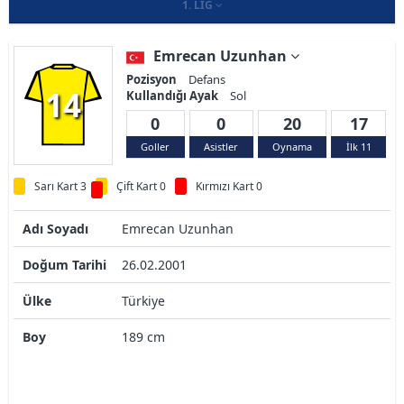
1. LIG
Emrecan Uzunhan
Pozisyon
Defans
14
Kullandığı Ayak
Sol
0
0
20
17
Goller
Asistler
Oynama
İlk 11
Sarı Kart 3
Çift Kart 0
Kırmızı Kart 0
Adı Soyadı
Emrecan Uzunhan
Doğum Tarihi
26.02.2001
Ülke
Türkiye
Boy
189 cm