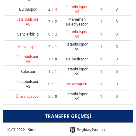
Istanbulspor
Bursaspor
2
:
4
1
0
AS
Istanbulspor
Menemen
3
:
2
1
0
AS
Belediyespor
Istanbulspor
Gençlerbirliği
0
:
2
1
0
AS
Istanbulspor
Kocaelispor
2
:
1
1
0
AS
Istanbulspor
1
:
0
Balıkesirspor
1
0
AS
Istanbulspor
Boluspor
1
:
1
1
0
AS
Istanbulspor
0
:
1
Ankaragücü
1
0
AS
Istanbulspor
Ümraniyespor
2
:
0
1
0
AS
TRANSFER GEÇMIŞI
19.07.2022 - Şimdi
Beşiktaş İstanbul
--