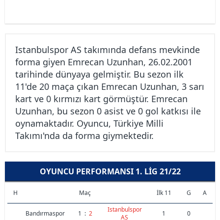
Istanbulspor AS takımında defans mevkinde
forma giyen Emrecan Uzunhan, 26.02.2001
tarihinde dünyaya gelmiştir. Bu sezon ilk
11'de 20 maça çıkan Emrecan Uzunhan, 3 sarı
kart ve 0 kırmızı kart görmüştür. Emrecan
Uzunhan, bu sezon 0 asist ve 0 gol katkısı ile
oynamaktadır. Oyuncu, Türkiye Milli
Takımı'nda da forma giymektedir.
OYUNCU PERFORMANSI 1. LIG 21/22
H
Maç
İlk 11
G
A
Istanbulspor
Bandırmaspor
1
:
2
1
0
AS