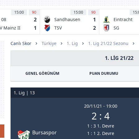
15:00
90
15:00
90
15:
2
1
 08
Sandhausen
Eintracht
omburg-
Trier
1
2
V Mainz II
TSV
SG
ar
Steinbach
Barockstadt
1921
Fulda-
Canlı Skor
Türkiye
1. Lig
1. Lig 21/22 Sezonu
Lehnerz
1. LIG 21/22
GENEL GÖRÜNÜM
PUAN DURUMU
1. Lig | 13
20/11/21 - 19:00
2 : 4
1 : 3 1. Devre
Bursaspor
1 : 1 2. Devre