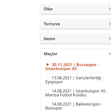
Ülke
Turnuva
Türkiye
1. Lig
Sezon
Uluslararası
Süper Lig
1. Lig 21/22
Uluslararası Kulüpler
Türkiye Kupası
Maçlar
1. Lig 26/27
Turkiye
Süper Kupa
20.11.2021 | Bursaspor -
1. Lig 25/26
İngiltere
Istanbulspor AS
Spor Toto Kupası
1. Lig 24/25
İspanya
13.08.2021 | Gençlerbirliği -
Super Lig, Women
Eyüpspor
1. Lig 23/24
Almanya Amatör
14.08.2021 | Istanbulspor AS -
1. Lig 22/23
Fransa
Manisa Futbol Kulübü
TFF 1. Lig 20/21
İtalya
14.08.2021 | Balıkesirspor -
Boluspor