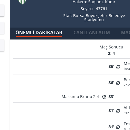
Hakem: Saglam, Kadir
Seyirci: 43761
Stat: Bursa Büyükşehir Belediye
Stadyumu
ÖNEMLI DAKIKALAR
CANLI ANLATIM
MAÇ
Maç Sonucu
2: 4
Me
86'
İbr
Be
86'
Val
Massimo Bruno 2:4
83'
Ald
81'
Esl
Emi
81'
Mua