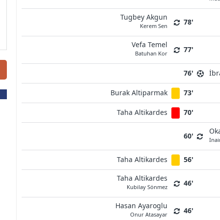
Tugbey Akgun
78'
Kerem Sen
Vefa Temel
77'
Batuhan Kor
76'
İbr
Burak Altiparmak
73'
Taha Altikardes
70'
Ok
60'
Ina
Taha Altikardes
56'
Taha Altikardes
46'
Kubilay Sönmez
Hasan Ayaroglu
46'
Onur Atasayar