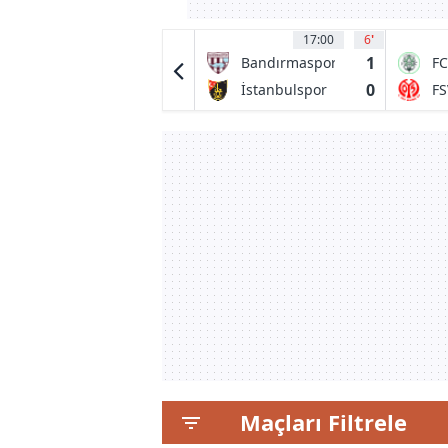
17:00
5
17:00
6
'
0
1
Spartans
Bandırmaspor
FC
H
0
0
Edinburgh
İstanbulspor
FS
Sa
City FC
Maçları Filtrele