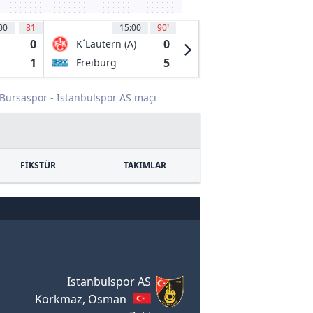
00
81
15:00
90
'
15:00
90
'
0
0
4
K´Lautern (A)
1. FC Bocholt
1
5
5
Freiburg
FC Schalke 04
II
Bursaspor - Istanbulspor AS maçı
FİKSTÜR
TAKIMLAR
Istanbulspor AS
Korkmaz, Osman