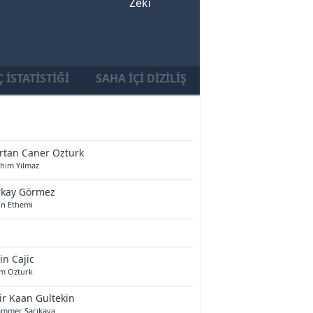
Zeki
 İSTATISTIĞI
SAHA İÇI DIZILIŞ
rtan Caner Ozturk
ahim Yılmaz
rkay Görmez
on Ethemi
in Cajic
em Ozturk
r Kaan Gultekin
mmer Sarıkaya