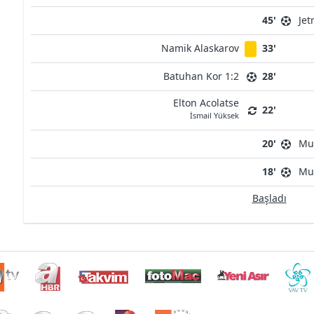
45'
Jet
Namik Alaskarov
33'
Batuhan Kor 1:2
28'
Elton Acolatse
22'
İsmail Yüksek
20'
Mu
18'
Mu
Başladı