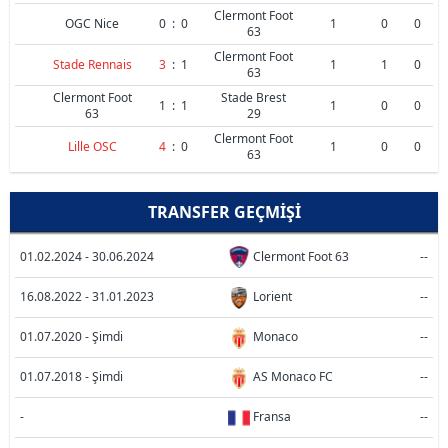
Clermont Foot
OGC Nice
0
:
0
1
0
0
63
Clermont Foot
Stade Rennais
3
:
1
1
1
0
63
Clermont Foot
Stade Brest
1
:
1
1
0
0
63
29
Clermont Foot
Lille OSC
4
:
0
1
0
0
63
TRANSFER GEÇMIŞI
01.02.2024 - 30.06.2024
Clermont Foot 63
--
16.08.2022 - 31.01.2023
Lorient
--
01.07.2020 - Şimdi
Monaco
--
01.07.2018 - Şimdi
AS Monaco FC
--
-
Fransa
--