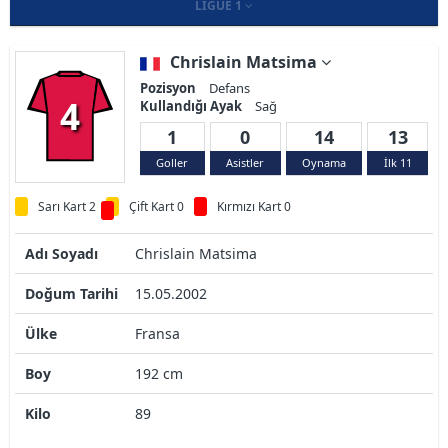
LIGUE 1
Chrislain Matsima
Pozisyon
Defans
4
Kullandığı Ayak
Sağ
1
0
14
13
Goller
Asistler
Oynama
İlk 11
Sarı Kart 2
Çift Kart 0
Kırmızı Kart 0
Adı Soyadı
Chrislain Matsima
Doğum Tarihi
15.05.2002
Ülke
Fransa
Boy
192 cm
Kilo
89