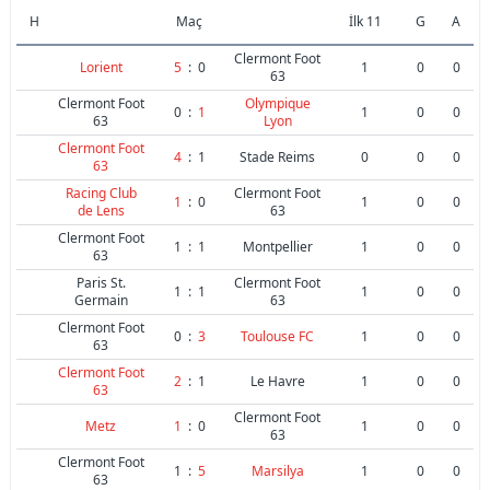
H
Maç
İlk 11
G
A
Clermont Foot
Lorient
5
:
0
1
0
0
63
Clermont Foot
Olympique
0
:
1
1
0
0
63
Lyon
Clermont Foot
4
:
1
Stade Reims
0
0
0
63
Racing Club
Clermont Foot
1
:
0
1
0
0
de Lens
63
Clermont Foot
1
:
1
Montpellier
1
0
0
63
Paris St.
Clermont Foot
1
:
1
1
0
0
Germain
63
Clermont Foot
0
:
3
Toulouse FC
1
0
0
63
Clermont Foot
2
:
1
Le Havre
1
0
0
63
Clermont Foot
Metz
1
:
0
1
0
0
63
Clermont Foot
1
:
5
Marsilya
1
0
0
63