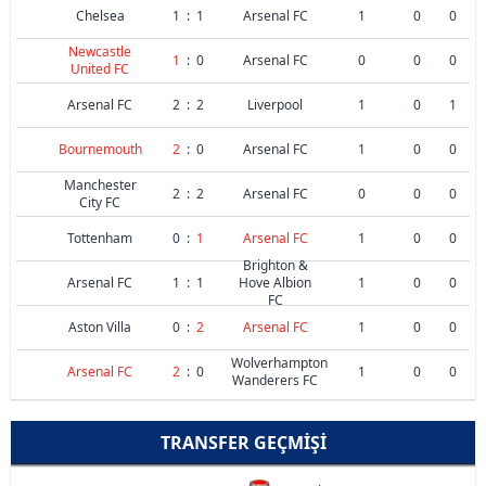
Chelsea
1
:
1
Arsenal FC
1
0
0
Newcastle
1
:
0
Arsenal FC
0
0
0
United FC
Arsenal FC
2
:
2
Liverpool
1
0
1
Bournemouth
2
:
0
Arsenal FC
1
0
0
Manchester
2
:
2
Arsenal FC
0
0
0
City FC
Tottenham
0
:
1
Arsenal FC
1
0
0
Brighton &
Arsenal FC
1
:
1
Hove Albion
1
0
0
FC
Aston Villa
0
:
2
Arsenal FC
1
0
0
Wolverhampton
Arsenal FC
2
:
0
1
0
0
Wanderers FC
TRANSFER GEÇMIŞI