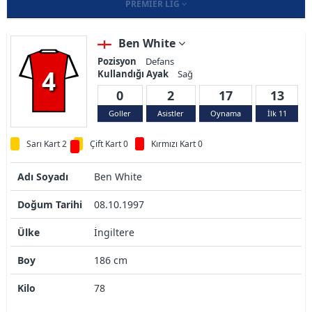
PREMIER LIG
Ben White
Pozisyon
Defans
4
Kullandığı Ayak
Sağ
0
2
17
13
Goller
Asistler
Oynama
İlk 11
Sarı Kart 2
Çift Kart 0
Kırmızı Kart 0
Adı Soyadı
Ben White
Doğum Tarihi
08.10.1997
Ülke
İngiltere
Boy
186 cm
Kilo
78