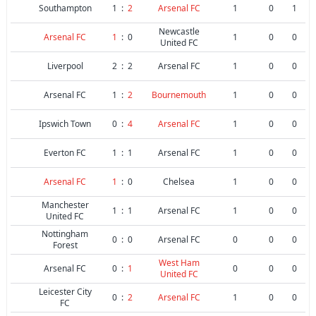
Southampton
1
:
2
Arsenal FC
1
0
1
Newcastle
Arsenal FC
1
:
0
1
0
0
United FC
Liverpool
2
:
2
Arsenal FC
1
0
0
Arsenal FC
1
:
2
Bournemouth
1
0
0
Ipswich Town
0
:
4
Arsenal FC
1
0
0
Everton FC
1
:
1
Arsenal FC
1
0
0
Arsenal FC
1
:
0
Chelsea
1
0
0
Manchester
1
:
1
Arsenal FC
1
0
0
United FC
Nottingham
0
:
0
Arsenal FC
0
0
0
Forest
West Ham
Arsenal FC
0
:
1
0
0
0
United FC
Leicester City
0
:
2
Arsenal FC
1
0
0
FC