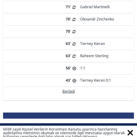
71'
Gabriel Martinelli
70'
Olexandr Zinchenko
70'
63'
Tierney Kieran
63'
Raheem Sterling
56'
1:1
43'
Tierney Kieran 0:1
Başladı
6698 sayılı Kişisel Verilerin Korunması Kanunu uyarınca hazırlanmış
Ülke, Sezon, Lig Seçiniz
aydınlatma metnimizi okumak ve sitemizde ilgili mevzuata uygun olarak
kullanılan
çerezlerle
ilgili bilgi almak için lütfen
tıklayınız.