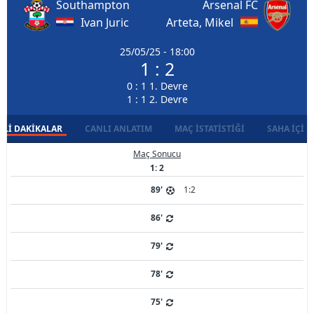
Southampton
Arsenal FC
Ivan Juric
Arteta, Mikel
25/05/25 - 18:00
1 : 2
0 : 1 1. Devre
1 : 1 2. Devre
LI DAKIKALAR
CANLI ANLATIM
MAÇ İSTATISTIĞI
SAHA İÇI D
Maç Sonucu
1: 2
89'
1:2
86'
79'
78'
75'