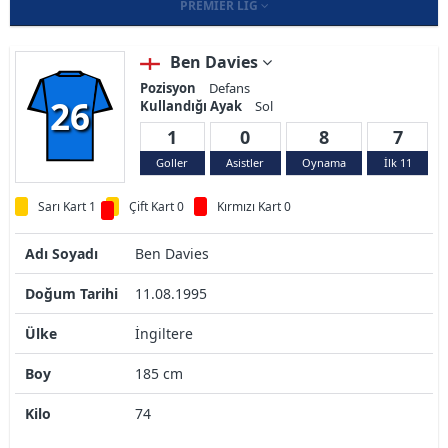
PREMIER LIG
Ben Davies
Pozisyon
Defans
26
Kullandığı Ayak
Sol
1
0
8
7
Goller
Asistler
Oynama
İlk 11
Sarı Kart 1
Çift Kart 0
Kırmızı Kart 0
Adı Soyadı
Ben Davies
Doğum Tarihi
11.08.1995
Ülke
İngiltere
Boy
185 cm
Kilo
74