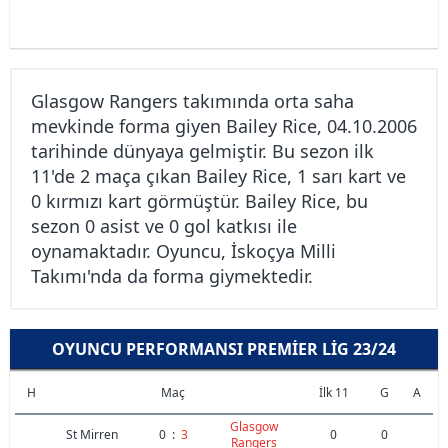
Glasgow Rangers takımında orta saha
mevkinde forma giyen Bailey Rice, 04.10.2006
tarihinde dünyaya gelmiştir. Bu sezon ilk
11'de 2 maça çıkan Bailey Rice, 1 sarı kart ve
0 kırmızı kart görmüştür. Bailey Rice, bu
sezon 0 asist ve 0 gol katkısı ile
oynamaktadır. Oyuncu, İskoçya Milli
Takımı'nda da forma giymektedir.
OYUNCU PERFORMANSI PREMIER LIG 23/24
H
Maç
İlk 11
G
A
Glasgow
St Mirren
0
:
3
0
0
Rangers