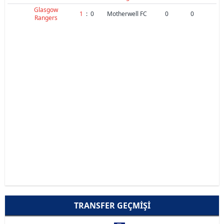
Glasgow
1
:
0
Motherwell FC
0
0
Rangers
TRANSFER GEÇMIŞI