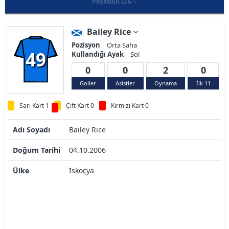
PREMIER LIG
Bailey Rice
Pozisyon
Orta Saha
49
Kullandığı Ayak
Sol
0
0
2
0
Goller
Asistler
Oynama
İlk 11
Sarı Kart 1
Çift Kart 0
Kırmızı Kart 0
Adı Soyadı
Bailey Rice
Doğum Tarihi
04.10.2006
Ülke
İskoçya