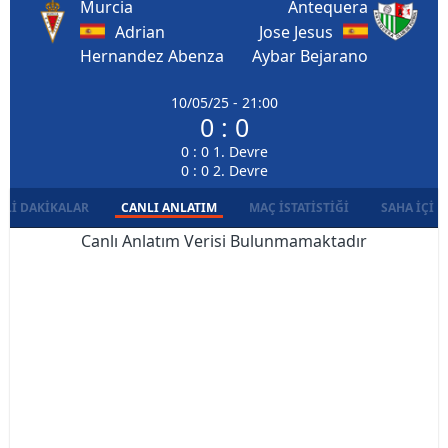
Murcia
Antequera
Adrian
Jose Jesus
Hernandez Abenza
Aybar Bejarano
10/05/25 - 21:00
0 : 0
0 : 0 1. Devre
0 : 0 2. Devre
LI DAKIKALAR
CANLI ANLATIM
MAÇ İSTATISTIĞI
SAHA İÇI D
Canlı Anlatım Verisi Bulunmamaktadır