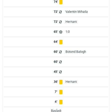
74'
72'
Valentin Mihaila
72'
Hernani
65'
1:0
64'
60'
Botond Balogh
60'
45'
36'
Hernani
7'
4'
Başladı