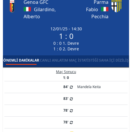
Genoa GFC
Parma
Gilardino,
Fabio
Alberto
Pecchia
12/01/25 - 14:30
1 : 0
0 : 0 1. Devre
1 : 0 2. Devre
ÖNEMLI DAKIKALAR
CANLI ANLATIM
MAÇ İSTATISTIĞI
SAHA İÇI DIZILIŞ
Maç Sonucu
1: 0
84'
Mandela Keita
83'
78'
78'