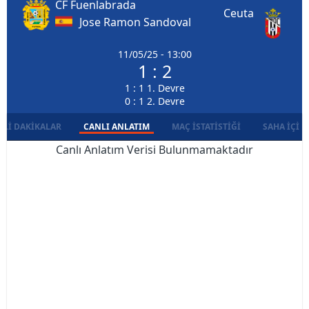
CF Fuenlabrada
Ceuta
Jose Ramon Sandoval
11/05/25 - 13:00
1 : 2
1 : 1 1. Devre
0 : 1 2. Devre
LI DAKIKALAR
CANLI ANLATIM
MAÇ İSTATISTIĞI
SAHA İÇI D
Canlı Anlatım Verisi Bulunmamaktadır