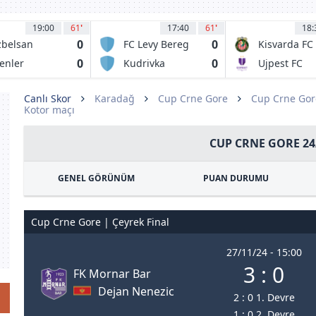
19:00
61
'
17:40
61
'
18:
0
0
belsan
FC Levy Bereg
Kisvarda FC
vasspor
Kiev
0
0
enler
Kudrivka
Ujpest FC
okspor
Irpin
Budapest
Canlı Skor
Karadağ
Cup Crne Gore
Cup Crne Gor
Kotor maçı
CUP CRNE GORE 24
GENEL GÖRÜNÜM
PUAN DURUMU
Cup Crne Gore | Çeyrek Final
27/11/24 - 15:00
3 : 0
FK Mornar Bar
Dejan Nenezic
2 : 0 1. Devre
1 : 0 2. Devre