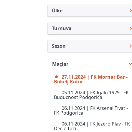
Ülke
Turnuva
Karadağ
Cup Crne Gore
Sezon
Türkiye
1. CFL
Cup Crne Gore 24/25
Uluslararası
2. CFL
Maçlar
Cup Crne Gore 25/26
Uluslararası Kulüpler
27.11.2024 | FK Mornar Bar -
Cup Crne Gore 23/24
Turkiye
Bokelj Kotor
Cup Crne Gore 22/23
İngiltere
05.11.2024 | FK Igalo 1929 - FK
Buducnost Podgorica
Cup Crne Gore 21/22
İspanya
06.11.2024 | FK Arsenal Tivat -
Cup Crne Gore 20/21
Almanya Amatör
FK Podgorica
Cup Crne Gore 19/20
Fransa
06.11.2024 | FK Jezero Plav - FK
Decic Tuzi