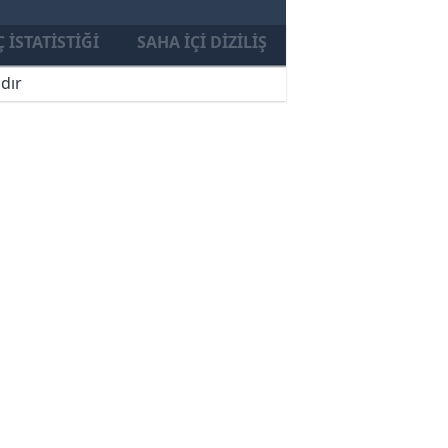
 İSTATISTIĞI
SAHA İÇI DIZILIŞ
dır