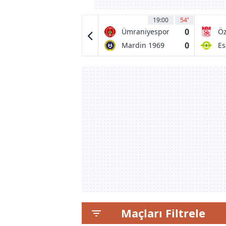
20:00
18
19:00
54
'
0
0
CD Tondela
Ümraniyespor
Öz
Si
1
0
Amarante FC
Mardin 1969
Es
Spor
Er
Maçları Filtrele