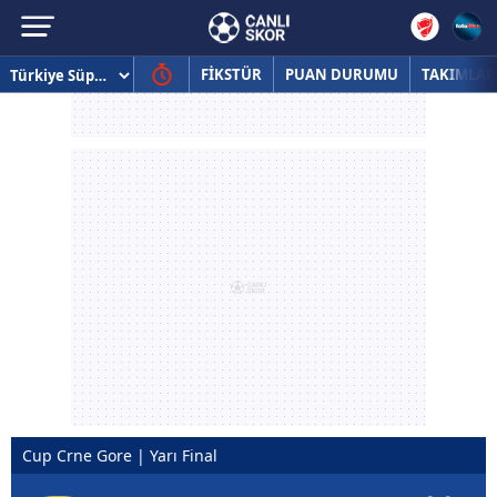
FİKSTÜR
PUAN DURUMU
TAKIMLAR
Cup Crne Gore | Yarı Final