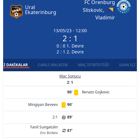
FC Orenburg
Ural
Sliskovic,
Ekaterinburg
Vladimir
13/05/23 - 12:00
2 : 1
0 : 0 1. Devre
2 : 1 2. Devre
LI DAKIKALAR
CANLI ANLATIM
MAÇ İSTATISTIĞI
SAHA İÇI D
Maç Sonucu
2: 1
90'
Renato Gojkovic
Mingiyan Beveev
90'
2:1
89'
Fanil Sungatulin
87'
Eric Bicfalvi