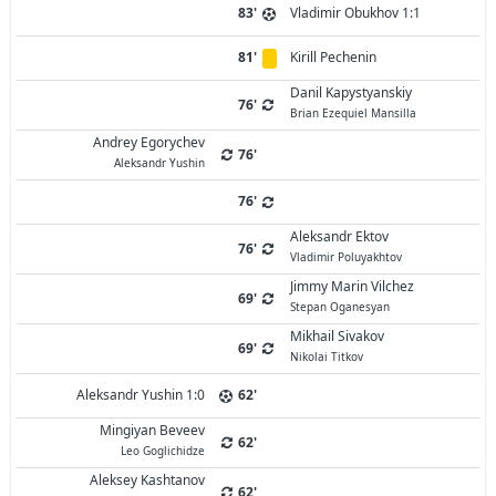
83'
Vladimir Obukhov 1:1
81'
Kirill Pechenin
Danil Kapystyanskiy
76'
Brian Ezequiel Mansilla
Andrey Egorychev
76'
Aleksandr Yushin
76'
Aleksandr Ektov
76'
Vladimir Poluyakhtov
Jimmy Marin Vilchez
69'
Stepan Oganesyan
Mikhail Sivakov
69'
Nikolai Titkov
Aleksandr Yushin 1:0
62'
Mingiyan Beveev
62'
Leo Goglichidze
Aleksey Kashtanov
62'