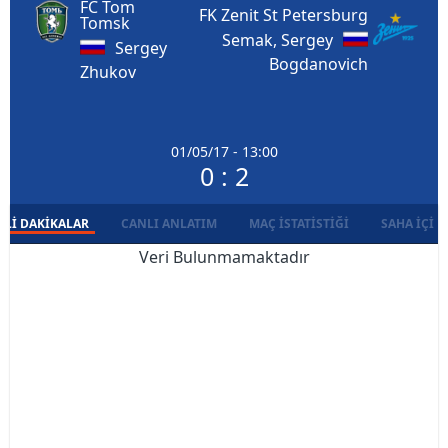
FC Tom
FK Zenit St Petersburg
Tomsk
Semak, Sergey
Sergey
Bogdanovich
Zhukov
01/05/17 - 13:00
0 : 2
LI DAKIKALAR
CANLI ANLATIM
MAÇ İSTATISTIĞI
SAHA İÇI D
Veri Bulunmamaktadır