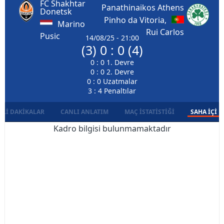
FC Shakhtar
Panathinaikos Athens
Donetsk
Pinho da Vitoria,
Marino
Rui Carlos
Pusic
14/08/25 - 21:00
(3) 0 : 0 (4)
0 : 0 1. Devre
0 : 0 2. Devre
0 : 0 Uzatmalar
3 : 4 Penaltılar
LI DAKIKALAR
CANLI ANLATIM
MAÇ İSTATISTIĞI
SAHA İÇI D
Kadro bilgisi bulunmamaktadır