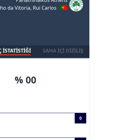
ho da Vitoria, Rui Carlos
 İSTATISTIĞI
SAHA İÇI DIZILIŞ
% 00
0