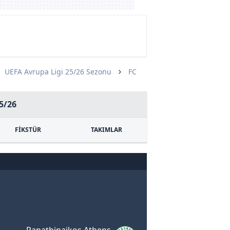
UEFA Avrupa Ligi 25/26 Sezonu
FC
5/26
FİKSTÜR
TAKIMLAR
Panathinaikos Athens