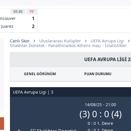
05:30
79
'
1
ncouver
itecaps FC
2
 Juarez
Canlı Skor
Uluslararası Kulüpler
UEFA Avrupa Ligi
Shakhtar Donetsk - Panathinaikos Athens maçı - İstatistikler
UEFA AVRUPA LIGI 2
GENEL GÖRÜNÜM
PUAN DURUMU
UEFA Avrupa Ligi | 3
14/08/25 - 21:00
(3) 0 : 0 (4)
0 : 0 1. Devre
0 : 0 2. Devre
FC Shakhtar Donetsk