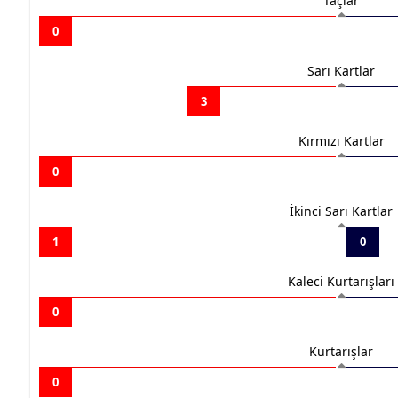
Taçlar
0
Sarı Kartlar
3
Kırmızı Kartlar
0
İkinci Sarı Kartlar
1
0
Kaleci Kurtarışları
0
Kurtarışlar
0