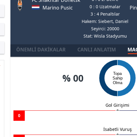
0 : 0 Uzatmalar
Marino Pusic
Pin
3 : 4 Penaltılar
Hakem: Siebert, Daniel
Seyirci: 20000
Stat: Wisla Stadyumu
ÖNEMLI DAKIKALAR
CANLI ANLATIM
MAÇ
Topa
% 00
Sahip
Olma
Gol Girişimi
0
İsabetli Vuruş