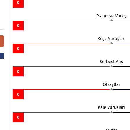
0
İsabetsiz Vuruş
0
Köşe Vuruşları
0
Serbest Atış
0
Ofsaytlar
0
Kale Vuruşları
0