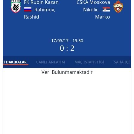
FK Rubin Kazan
CSKA Moskova
Rahimov,
Nikolic,
Rashid
Marko
17/05/17 - 19:30
0 : 2
LI DAKIKALAR
CANLI ANLATIM
MAÇ İSTATISTIĞI
SAHA İÇI D
Veri Bulunmamaktadır