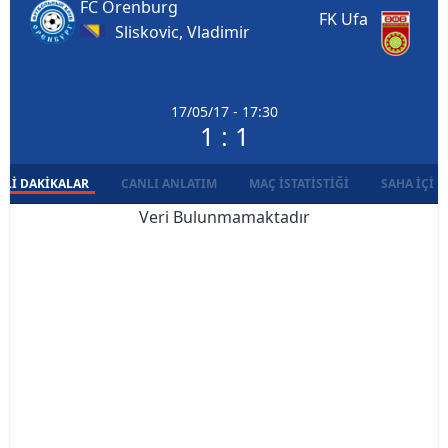
FC Orenburg
FK Ufa
Sliskovic, Vladimir
17/05/17 - 17:30
1 : 1
LI DAKIKALAR
CANLI ANLATIM
MAÇ İSTATISTIĞI
SAHA İÇI D
Veri Bulunmamaktadır