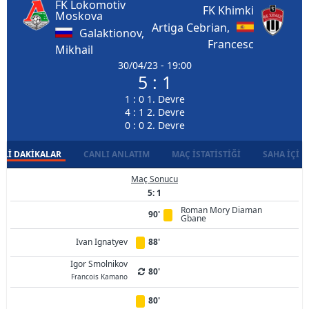
FK Lokomotiv
FK Khimki
Moskova
Artiga Cebrian,
Galaktionov,
Francesc
Mikhail
30/04/23 - 19:00
5 : 1
1 : 0 1. Devre
4 : 1 2. Devre
0 : 0 2. Devre
LI DAKIKALAR
CANLI ANLATIM
MAÇ İSTATISTIĞI
SAHA İÇI D
Maç Sonucu
5: 1
Roman Mory Diaman
90'
Gbane
Ivan Ignatyev
88'
Igor Smolnikov
80'
Francois Kamano
80'