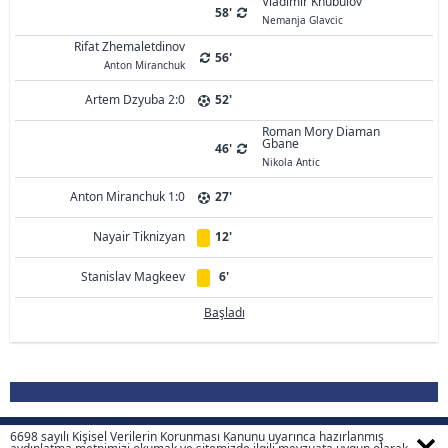
Vladimir Khubulov
58'
Nemanja Glavcic
Rifat Zhemaletdinov
56'
Anton Miranchuk
Artem Dzyuba 2:0
52'
Roman Mory Diaman
Gbane
46'
Nikola Antic
Anton Miranchuk 1:0
27'
Nayair Tiknizyan
12'
Stanislav Magkeev
6'
Başladı
6698 sayılı Kişisel Verilerin Korunması Kanunu uyarınca hazırlanmış
Ülke, Sezon, Lig Seçiniz