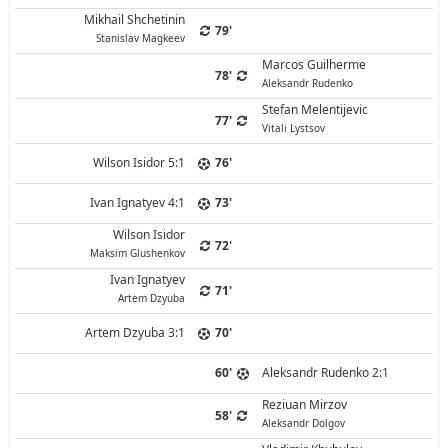
Mikhail Shchetinin
79'
Stanislav Magkeev
Marcos Guilherme
78'
Aleksandr Rudenko
Stefan Melentijevic
77'
Vitali Lystsov
Wilson Isidor 5:1
76'
Ivan Ignatyev 4:1
73'
Wilson Isidor
72'
Maksim Glushenkov
Ivan Ignatyev
71'
Artem Dzyuba
Artem Dzyuba 3:1
70'
60'
Aleksandr Rudenko 2:1
Reziuan Mirzov
58'
Aleksandr Dolgov