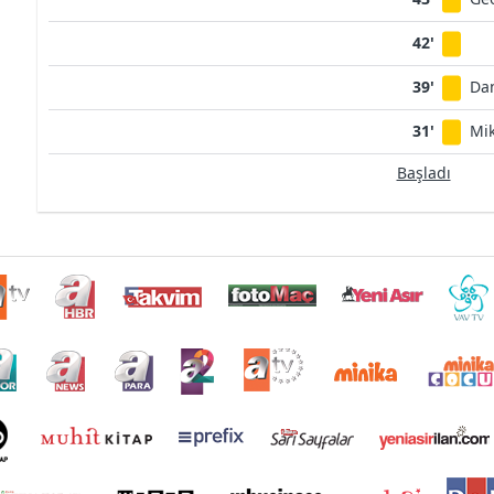
42'
39'
Dan
31'
Mik
Başladı