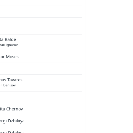
ta Balde
ail Ignatov
tor Moses
mas Tavares
il Denisov
ita Chernov
rgi Dzhikiya
rgi Dzhikiya