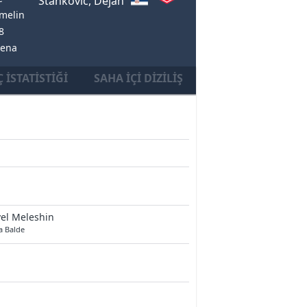
Stankovic, Dejan
melin
8
rena
 İSTATISTIĞI
SAHA İÇI DIZILIŞ
el Meleshin
a Balde