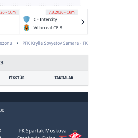
026 - Cum
00
7.8.2026 - Cum
11:00
7.8.2026 - Cum
11:15
CF Intercity
Preston Lions
FC U20
Villarreal CF B
Melbourne
City U20
Sezonu
PFK Krylia Sovyetov Samara - FK
23
FİKSTÜR
TAKIMLAR
:00
e
FK Spartak Moskova
e