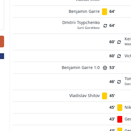
Benjamin Garre
64'
Dmitrii Tsypchenko
64'
Iurii Gorshkov
Kei
60'
Mikh
60'
Vic
Benjamin Garre 1:0
53'
To
46'
Dani
Vladislav Shitov
45'
45'
Nik
43'
Geo
43'
Geo