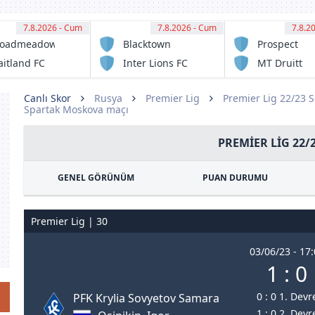
7.8.2026 - Cum
11:00
7.8.2026 - Cum
11:00
7.8.2
11:
roadmeadow
Blacktown
Prospect
gic FC
Spartans FC
United
itland FC
Inter Lions FC
MT Druitt
serve
serve
Town
Rangers
Canlı Skor
Rusya
Premier Lig
Premier Lig 22/23 
Spartak Moskova maçı
PREMIER LIG 22/
GENEL GÖRÜNÜM
PUAN DURUMU
Premier Lig | 30
03/06/23 - 17
1 : 0
0 : 0 1. Devr
PFK Krylia Sovyetov Samara
1 : 0 2. Devr