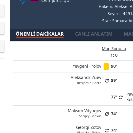
Osinjkin, Igor
Hakem: Aleksei A
Seyirci: 4491
Stat: Samara A
ÖNEMLI DAKIKALAR
CANLI ANLATIM
MAÇ
Maç Sonucu
1: 0
Yevgeni Frolov
90'
Aleksandr Zuev
89'
Benjamin Garre
Pav
77'
Keit
Maksim Vityugov
74'
Sergey Babkin
Georgi Zotov
74'
Vladislav Shitov