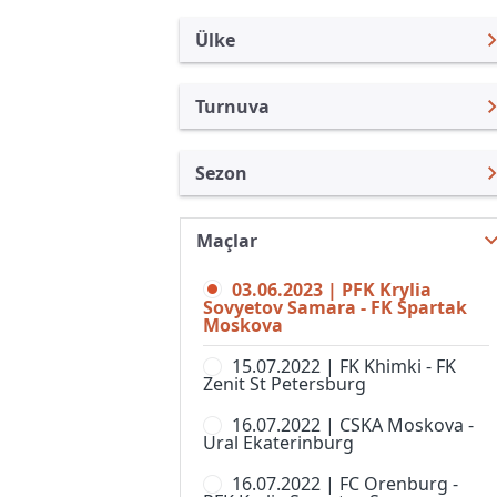
Ülke
Turnuva
Rusya
Premier Lig
Sezon
Türkiye
Rusya Kupası
Premier Lig 22/23
Uluslararası
Süper Kupa
Maçlar
Premier Lig 26/27
Uluslararası Kulüpler
1. Liga
03.06.2023 | PFK Krylia
Premier Lig 25/26
Turkiye
Sovyetov Samara - FK Spartak
2. Liga, Division A
Moskova
Premier Lig 24/25
İngiltere
2. Liga, Division B, Grup 1
15.07.2022 | FK Khimki - FK
Premier Lig 23/24
İspanya
Zenit St Petersburg
2. Liga, Division B, Grup 2
Premier Lig 21/22
Almanya Amatör
16.07.2022 | CSKA Moskova -
2. Liga, Division B, Grup 3
Ural Ekaterinburg
Premier Lig 20/21
Fransa
2. Liga, Division B, Grup 4
16.07.2022 | FC Orenburg -