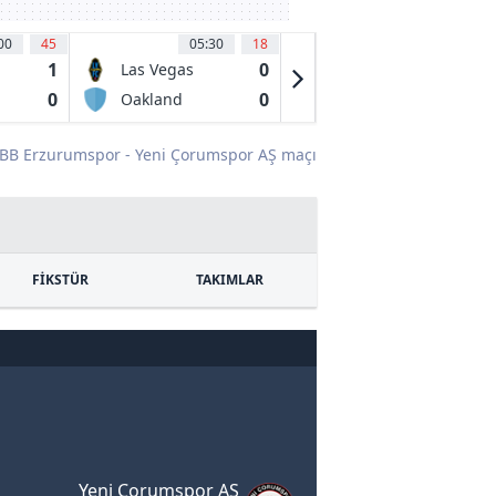
00
45
05:30
18
05:10
45
'
1
0
1
Las Vegas
Deportivo
Lights
Toluca FC
0
0
0
Oakland
Seattle
Roots SC
Sounders
BB Erzurumspor - Yeni Çorumspor AŞ maçı
FİKSTÜR
TAKIMLAR
Yeni Çorumspor AŞ