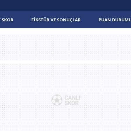
I SKOR
FIKSTÜR VE SONUÇLAR
PUAN DURUM