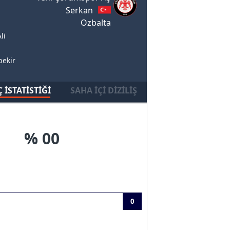
Serkan
Ozbalta
li
bekir
 İSTATISTIĞI
SAHA İÇI DIZILIŞ
% 00
0