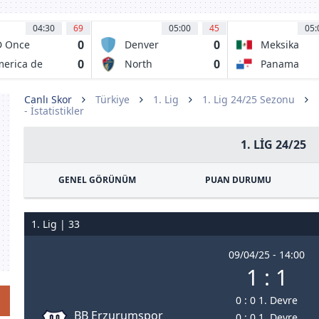
04:30
69
05:00
45
05:
0
0
D Once
Denver
Meksika
ldas
Summit FC
0
0
erica de
North
Panama
li
Carolina
Courage
Canlı Skor
Türkiye
1. Lig
1. Lig 24/25 Sezonu
- İstatistikler
1. LIG 24/25
GENEL GÖRÜNÜM
PUAN DURUMU
1. Lig | 33
09/04/25 - 14:00
1 : 1
0 : 0 1. Devre
BB Erzurumspor
0 : 0 1. Devre