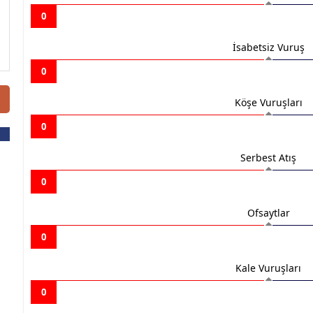
0
İsabetsiz Vuruş
0
Köşe Vuruşları
0
Serbest Atış
0
Ofsaytlar
0
Kale Vuruşları
0