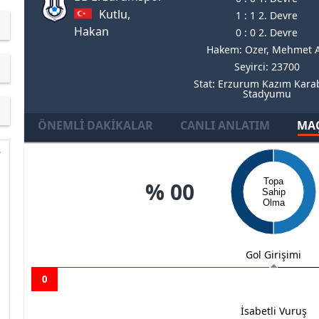
Kutlu,
1 : 1 2. Devre
Hakan
0 : 0 2. Devre
Hakem: Ozer, Mehmet A
Seyirci: 23700
Stat: Erzurum Kazım Kara
Stadyumu
ÖNEMLI DAKIKALAR
CANLI ANLATIM
MAÇ
Topa
% 00
Sahip
Olma
Gol Girişimi
0
İsabetli Vuruş