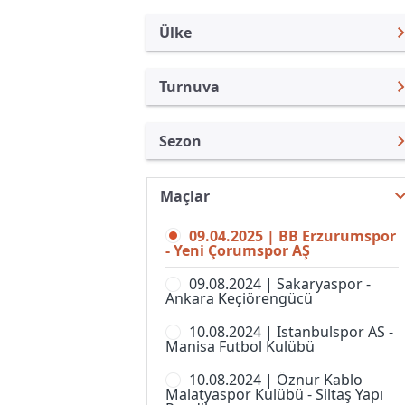
Ülke
Turnuva
Türkiye
1. Lig
Sezon
Uluslararası
Süper Lig
1. Lig 24/25
Uluslararası Kulüpler
Türkiye Kupası
Maçlar
1. Lig 26/27
Turkiye
Süper Kupa
09.04.2025 | BB Erzurumspor
1. Lig 25/26
İngiltere
- Yeni Çorumspor AŞ
Spor Toto Kupası
1. Lig 23/24
İspanya
09.08.2024 | Sakaryaspor -
Super Lig, Women
Ankara Keçiörengücü
1. Lig 22/23
Almanya Amatör
10.08.2024 | Istanbulspor AS -
1. Lig 21/22
Fransa
Manisa Futbol Kulübü
TFF 1. Lig 20/21
İtalya
10.08.2024 | Öznur Kablo
Malatyaspor Kulübü - Siltaş Yapı