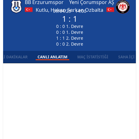
BB Erzurumspor
Yeni Çorumspor AŞ
Kutlu, Hakan
Serkan Ozbalta
09/04/25 - 14:00
1 : 1
0 : 0 1. Devre
0 : 0 1. Devre
1 : 1 2. Devre
0 : 0 2. Devre
LI DAKIKALAR
CANLI ANLATIM
MAÇ İSTATISTIĞI
SAHA İÇI D