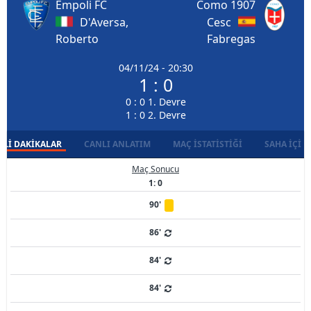
Empoli FC
Como 1907
D'Aversa,
Cesc
Roberto
Fabregas
04/11/24 - 20:30
1 : 0
0 : 0 1. Devre
1 : 0 2. Devre
LI DAKIKALAR
CANLI ANLATIM
MAÇ İSTATISTIĞI
SAHA İÇI D
Maç Sonucu
1: 0
90'
86'
84'
84'