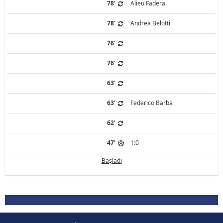
78'
Alieu Fadera
78'
Andrea Belotti
76'
76'
63'
63'
Federico Barba
62'
47'
1:0
Başladı