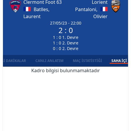
Clermont Foot 63
Lorient
Batlles,
Pantaloni,
Laurent
Olivier
27/05/23 - 22:00
2 : 0
1 : 0 1. Devre
1 : 0 2. Devre
0 : 0 2. Devre
LI DAKIKALAR
CANLI ANLATIM
MAÇ İSTATISTIĞI
SAHA İÇI D
Kadro bilgisi bulunmamaktadır