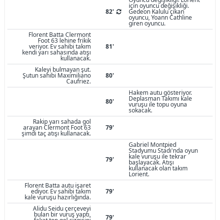
için oyuncu değişikliği.
82'
Gedeon Kalulu çıkan
oyuncu, Yoann Cathline
giren oyuncu.
Florent Batta Clermont
Foot 63 lehine frikik
veriyor. Ev sahibi takım
81'
kendi yarı sahasında atışı
kullanacak.
Kaleyi bulmayan şut.
Şutun sahibi Maximiliano
80'
Caufriez.
Hakem autu gösteriyor.
Deplasman Takımı kale
80'
vuruşu ile topu oyuna
sokacak.
Rakip yarı sahada gol
arayan Clermont Foot 63
79'
şimdi taç atışı kullanacak.
Gabriel Montpied
Stadyumu Stadı'nda oyun
kale vuruşu ile tekrar
79'
başlayacak. Atışı
kullanacak olan takım
Lorient.
Florent Batta autu işaret
ediyor. Ev sahibi takım
79'
kale vuruşu hazırlığında.
Alidu Seidu çerçeveyi
bulan bir vuruş yaptı,
79'