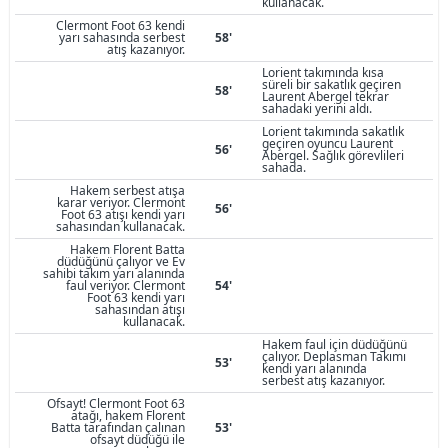
kullanacak.
Clermont Foot 63 kendi
yarı sahasında serbest
58'
atış kazanıyor.
Lorient takımında kısa
süreli bir sakatlık geçiren
58'
Laurent Abergel tekrar
sahadaki yerini aldı.
Lorient takımında sakatlık
geçiren oyuncu Laurent
56'
Abergel. Sağlık görevlileri
sahada.
Hakem serbest atışa
karar veriyor. Clermont
56'
Foot 63 atışı kendi yarı
sahasından kullanacak.
Hakem Florent Batta
düdüğünü çalıyor ve Ev
sahibi takım yarı alanında
faul veriyor. Clermont
54'
Foot 63 kendi yarı
sahasından atışı
kullanacak.
Hakem faul için düdüğünü
çalıyor. Deplasman Takımı
53'
kendi yarı alanında
serbest atış kazanıyor.
Ofsayt! Clermont Foot 63
atağı, hakem Florent
Batta tarafından çalınan
53'
ofsayt düdüğü ile