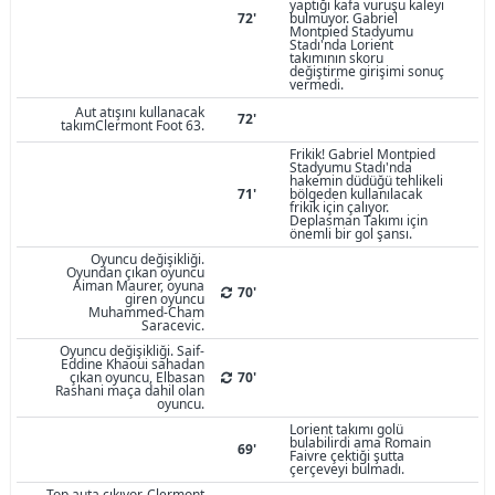
yaptığı kafa vuruşu kaleyi
72'
bulmuyor. Gabriel
Montpied Stadyumu
Stadı'nda Lorient
takımının skoru
değiştirme girişimi sonuç
vermedi.
Aut atışını kullanacak
72'
takımClermont Foot 63.
Frikik! Gabriel Montpied
Stadyumu Stadı'nda
hakemin düdüğü tehlikeli
71'
bölgeden kullanılacak
frikik için çalıyor.
Deplasman Takımı için
önemli bir gol şansı.
Oyuncu değişikliği.
Oyundan çıkan oyuncu
Aiman Maurer, oyuna
70'
giren oyuncu
Muhammed-Cham
Saracevic.
Oyuncu değişikliği. Saif-
Eddine Khaoui sahadan
çıkan oyuncu, Elbasan
70'
Rashani maça dahil olan
oyuncu.
Lorient takımı golü
bulabilirdi ama Romain
69'
Faivre çektiği şutta
çerçeveyi bulmadı.
Top auta çıkıyor. Clermont