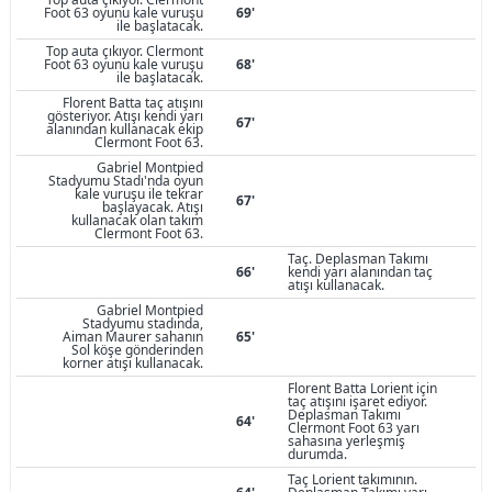
Foot 63 oyunu kale vuruşu
69'
ile başlatacak.
Top auta çıkıyor. Clermont
Foot 63 oyunu kale vuruşu
68'
ile başlatacak.
Florent Batta taç atışını
gösteriyor. Atışı kendi yarı
67'
alanından kullanacak ekip
Clermont Foot 63.
Gabriel Montpied
Stadyumu Stadı'nda oyun
kale vuruşu ile tekrar
67'
başlayacak. Atışı
kullanacak olan takım
Clermont Foot 63.
Taç. Deplasman Takımı
66'
kendi yarı alanından taç
atışı kullanacak.
Gabriel Montpied
Stadyumu stadında,
Aiman Maurer sahanın
65'
Sol köşe gönderinden
korner atışı kullanacak.
Florent Batta Lorient için
taç atışını işaret ediyor.
Deplasman Takımı
64'
Clermont Foot 63 yarı
sahasına yerleşmiş
durumda.
Taç Lorient takımının.