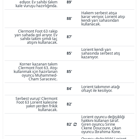
ediyor. Ev sahibi takım
89'
kale vuruşu hazırlığında.
Hakem serbest atışa
karar veriyor. Lorient atışı
88'
kendi yarı sahasından
kullanacak.
Clermont Foot 63 rakip
yarı sahada gol arıyor. Ev
87'
sahibi takım şimdi taç
atışını kullanacak.
Lorient kendi yarı
85'
sahasında serbest atış
kazanıyor.
Korner kazanan takım
Clermont Foot 63. Atışı
kullanmak için hazırlanan
85'
oyuncu Muhammed-
Cham Saracevic.
Lorient takımının atağı
84'
ofsayt ile kesiliyor.
Serbest vuruş! Clermont
Foot 63 Lorient kalesine
82'
yakın yerden frikik
kullanacak.
Lorient oyuncu değişikliği
hakkını kullanan taraf.
82'
Giren oyuncu Sirine
Ckene Doucoure, çıkan
oyuncu Ibrahima Kone.
Oyuncu değişikliği! Lorient