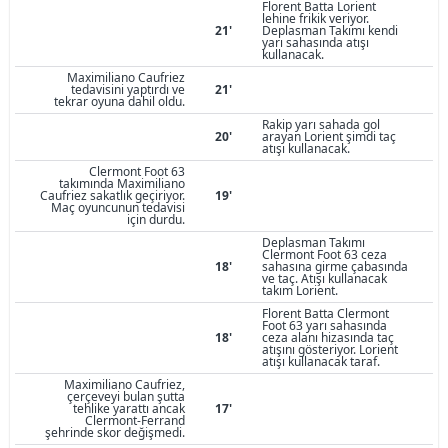
Florent Batta Lorient
lehine frikik veriyor.
21'
Deplasman Takımı kendi
yarı sahasında atışı
kullanacak.
Maximiliano Caufriez
tedavisini yaptırdı ve
21'
tekrar oyuna dahil oldu.
Rakip yarı sahada gol
20'
arayan Lorient şimdi taç
atışı kullanacak.
Clermont Foot 63
takımında Maximiliano
Caufriez sakatlık geçiriyor.
19'
Maç oyuncunun tedavisi
için durdu.
Deplasman Takımı
Clermont Foot 63 ceza
18'
sahasına girme çabasında
ve taç. Atışı kullanacak
takım Lorient.
Florent Batta Clermont
Foot 63 yarı sahasında
18'
ceza alanı hizasında taç
atışını gösteriyor. Lorient
atışı kullanacak taraf.
Maximiliano Caufriez,
çerçeveyi bulan şutta
tehlike yarattı ancak
17'
Clermont-Ferrand
şehrinde skor değişmedi.