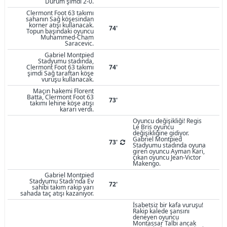
Durum şimdi 2-0.
Clermont Foot 63 takımı
sahanın Sağ köşesindan
korner atışı kullanacak.
74'
Topun başındaki oyuncu
Muhammed-Cham
Saracevic.
Gabriel Montpied
Stadyumu stadında,
Clermont Foot 63 takımı
74'
şimdi Sağ taraftan köşe
vuruşu kullanacak.
Maçın hakemi Florent
Batta, Clermont Foot 63
73'
takımı lehine köşe atışı
kararı verdi.
Oyuncu değişikliği! Regis
Le Bris oyuncu
değişikliğine gidiyor.
Gabriel Montpied
73'
Stadyumu stadında oyuna
giren oyuncu Ayman Kari,
çıkan oyuncu Jean-Victor
Makengo.
Gabriel Montpied
Stadyumu Stadı'nda Ev
72'
sahibi takım rakip yarı
sahada taç atışı kazanıyor.
İsabetsiz bir kafa vuruşu!
Rakip kalede şansını
deneyen oyuncu
Montassar Talbi ancak