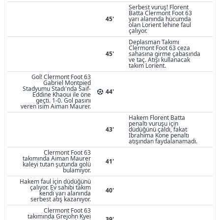
Serbest vuruş! Florent
Batta Clermont Foot 63
45'
yarı alanında hücumda
olan Lorient lehine faul
çalıyor.
Deplasman Takımı
Clermont Foot 63 ceza
45'
sahasına girme çabasında
ve taç. Atışı kullanacak
takım Lorient.
Gol! Clermont Foot 63
Gabriel Montpied
Stadyumu Stadı'nda Saif-
44'
Eddine Khaoui ile öne
geçti. 1-0. Gol pasını
veren isim Aiman Maurer.
Hakem Florent Batta
penaltı vuruşu için
43'
düdüğünü çaldı, fakat
Ibrahima Kone penaltı
atışından faydalanamadı.
Clermont Foot 63
takımında Aiman Maurer
41'
kaleyi tutan şutunda golü
bulamıyor.
Hakem faul için düdüğünü
çalıyor. Ev sahibi takım
40'
kendi yarı alanında
serbest atış kazanıyor.
Clermont Foot 63
takımında Grejohn Kyei
39'