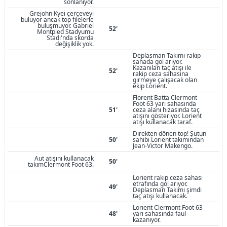
sonlanıyor.
Grejohn Kyei çerçeveyi
buluyor ancak top filelerle
buluşmuyor. Gabriel
52'
Montpied Stadyumu
Stadı'nda skorda
değişiklik yok.
Deplasman Takımı rakip
sahada gol arıyor.
Kazanılan taç atışı ile
52'
rakip ceza sahasına
girmeye çalışacak olan
ekip Lorient.
Florent Batta Clermont
Foot 63 yarı sahasında
51'
ceza alanı hizasında taç
atışını gösteriyor. Lorient
atışı kullanacak taraf.
Direkten dönen top! Şutun
50'
sahibi Lorient takımından
Jean-Victor Makengo.
Aut atışını kullanacak
50'
takımClermont Foot 63.
Lorient rakip ceza sahası
etrafında gol arıyor.
49'
Deplasman Takımı şimdi
taç atışı kullanacak.
Lorient Clermont Foot 63
48'
yarı sahasında faul
kazanıyor.