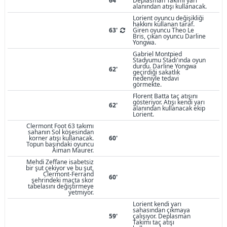
64'
Deplasman Takımı yarı
alanından atışı kullanacak.
Lorient oyuncu değişikliği
hakkını kullanan taraf.
63'
Giren oyuncu Theo Le
Bris, çıkan oyuncu Darline
Yongwa.
Gabriel Montpied
Stadyumu Stadı'ında oyun
durdu. Darline Yongwa
62'
geçirdiği sakatlık
nedeniyle tedavi
görmekte.
Florent Batta taç atışını
gösteriyor. Atışı kendi yarı
62'
alanından kullanacak ekip
Lorient.
Clermont Foot 63 takımı
sahanın Sol köşesindan
korner atışı kullanacak.
60'
Topun başındaki oyuncu
Aiman Maurer.
Mehdi Zeffane isabetsiz
bir şut çekiyor ve bu şut,
Clermont-Ferrand
60'
şehrindeki maçta skor
tabelasını değiştirmeye
yetmiyor.
Lorient kendi yarı
sahasından çıkmaya
59'
çalışıyor. Deplasman
Takımı taç atışı