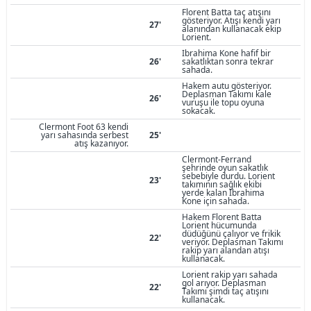
Florent Batta taç atışını
gösteriyor. Atışı kendi yarı
27'
alanından kullanacak ekip
Lorient.
Ibrahima Kone hafif bir
26'
sakatlıktan sonra tekrar
sahada.
Hakem autu gösteriyor.
Deplasman Takımı kale
26'
vuruşu ile topu oyuna
sokacak.
Clermont Foot 63 kendi
yarı sahasında serbest
25'
atış kazanıyor.
Clermont-Ferrand
şehrinde oyun sakatlık
sebebiyle durdu. Lorient
23'
takımının sağlık ekibi
yerde kalan Ibrahima
Kone için sahada.
Hakem Florent Batta
Lorient hücumunda
düdüğünü çalıyor ve frikik
22'
veriyor. Deplasman Takımı
rakip yarı alandan atışı
kullanacak.
Lorient rakip yarı sahada
gol arıyor. Deplasman
22'
Takımı şimdi taç atışını
kullanacak.