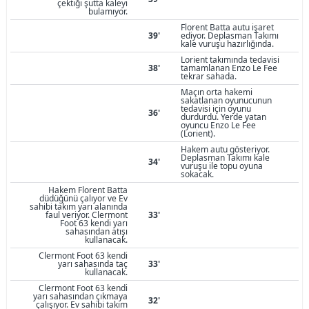
çektiği şutta kaleyi
bulamıyor.
Florent Batta autu işaret
39'
ediyor. Deplasman Takımı
kale vuruşu hazırlığında.
Lorient takımında tedavisi
38'
tamamlanan Enzo Le Fee
tekrar sahada.
Maçın orta hakemi
sakatlanan oyunucunun
tedavisi için oyunu
36'
durdurdu. Yerde yatan
oyuncu Enzo Le Fee
(Lorient).
Hakem autu gösteriyor.
Deplasman Takımı kale
34'
vuruşu ile topu oyuna
sokacak.
Hakem Florent Batta
düdüğünü çalıyor ve Ev
sahibi takım yarı alanında
faul veriyor. Clermont
33'
Foot 63 kendi yarı
sahasından atışı
kullanacak.
Clermont Foot 63 kendi
yarı sahasında taç
33'
kullanacak.
Clermont Foot 63 kendi
yarı sahasından çıkmaya
32'
çalışıyor. Ev sahibi takım