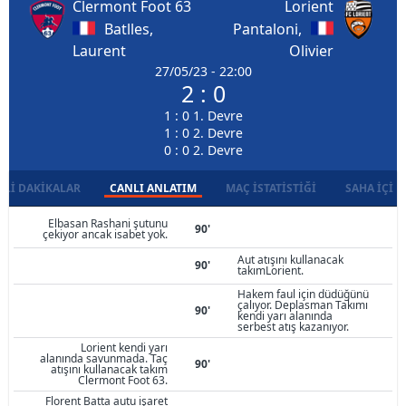
Clermont Foot 63
Lorient
Batlles,
Pantaloni,
Laurent
Olivier
27/05/23 - 22:00
2 : 0
1 : 0 1. Devre
1 : 0 2. Devre
0 : 0 2. Devre
LI DAKIKALAR
CANLI ANLATIM
MAÇ İSTATISTIĞI
SAHA İÇI D
Elbasan Rashani şutunu
90'
çekiyor ancak isabet yok.
Aut atışını kullanacak
90'
takımLorient.
Hakem faul için düdüğünü
çalıyor. Deplasman Takımı
90'
kendi yarı alanında
serbest atış kazanıyor.
Lorient kendi yarı
alanında savunmada. Taç
90'
atışını kullanacak takım
Clermont Foot 63.
Florent Batta autu işaret