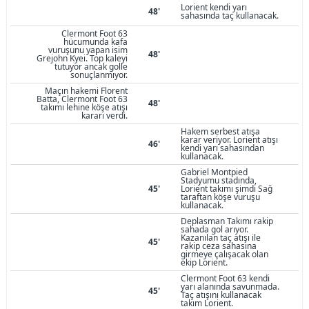
Lorient kendi yarı
48'
sahasında taç kullanacak.
Clermont Foot 63
hücumunda kafa
vuruşunu yapan isim
48'
Grejohn Kyei. Top kaleyi
tutuyor ancak golle
sonuçlanmıyor.
Maçın hakemi Florent
Batta, Clermont Foot 63
48'
takımı lehine köşe atışı
kararı verdi.
Hakem serbest atışa
karar veriyor. Lorient atışı
46'
kendi yarı sahasından
kullanacak.
Gabriel Montpied
Stadyumu stadında,
45'
Lorient takımı şimdi Sağ
taraftan köşe vuruşu
kullanacak.
Deplasman Takımı rakip
sahada gol arıyor.
Kazanılan taç atışı ile
45'
rakip ceza sahasına
girmeye çalışacak olan
ekip Lorient.
Clermont Foot 63 kendi
yarı alanında savunmada.
45'
Taç atışını kullanacak
takım Lorient.