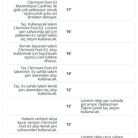
Clermont Foot 63
Maximiliano Caufriez ile
gole çok yaklaşıyor ancak
17'
oyuncunun şutu üst
direkten dönüyor.
Taç. Kullanacak takım
Clermont Foot 63. Lorient
yarı sahasında gol için
16'
yüklenen Ev sahibi takım
taç atışını kullanacak.
Korner kazanan takım
Clermont Foot 63. Atışı
kullanmak için hazırlanan
16'
oyuncu Saif-Eddine
Khaoui.
Taç Clermont Foot 63
takımının. Ev sahibi takım
14'
yarı alanından atışı
kullanacak.
Taç. Ev sahibi takım kendi
yarı alanından taç atışı
12'
kullanacak.
Lorient rakip yarı sahada
gol arıyor. Deplasman
12'
Takımı şimdi taç atışını
kullanacak.
Hakem serbest atışa
karar veriyor. Clermont
12'
Foot 63 atışı kendi yarı
sahasından kullanacak.
Lorient rakip ceza sahası