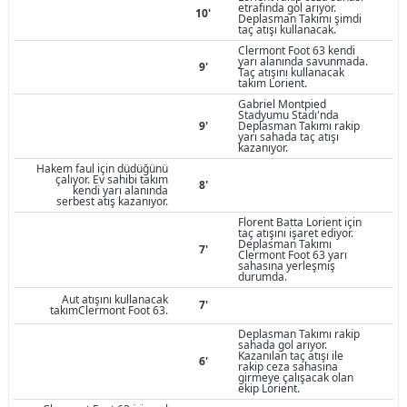
etrafında gol arıyor.
10'
Deplasman Takımı şimdi
taç atışı kullanacak.
Clermont Foot 63 kendi
yarı alanında savunmada.
9'
Taç atışını kullanacak
takım Lorient.
Gabriel Montpied
Stadyumu Stadı'nda
9'
Deplasman Takımı rakip
yarı sahada taç atışı
kazanıyor.
Hakem faul için düdüğünü
çalıyor. Ev sahibi takım
8'
kendi yarı alanında
serbest atış kazanıyor.
Florent Batta Lorient için
taç atışını işaret ediyor.
Deplasman Takımı
7'
Clermont Foot 63 yarı
sahasına yerleşmiş
durumda.
Aut atışını kullanacak
7'
takımClermont Foot 63.
Deplasman Takımı rakip
sahada gol arıyor.
Kazanılan taç atışı ile
6'
rakip ceza sahasına
girmeye çalışacak olan
ekip Lorient.