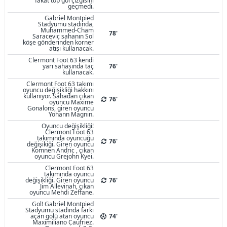
fakat top gol çizgisini
geçmedi.
Gabriel Montpied
Stadyumu stadında,
Muhammed-Cham
78'
Saracevic sahanın Sol
köşe gönderinden korner
atışı kullanacak.
Clermont Foot 63 kendi
yarı sahasında taç
76'
kullanacak.
Clermont Foot 63 takımı
oyuncu değişikliği hakkını
kullanıyor. Sahadan çıkan
76'
oyuncu Maxime
Gonalons, giren oyuncu
Yohann Magnin.
Oyuncu değişikliği!
Clermont Foot 63
takımında oyuncuğu
76'
değişikiği. Giren oyuncu
Komnen Andric , çıkan
oyuncu Grejohn Kyei.
Clermont Foot 63
takımında oyuncu
değişikliği. Giren oyuncu
76'
Jim Allevinah, çıkan
oyuncu Mehdi Zeffane.
Gol! Gabriel Montpied
Stadyumu stadında farkı
açan golü atan oyuncu
74'
Maximiliano Caufriez.