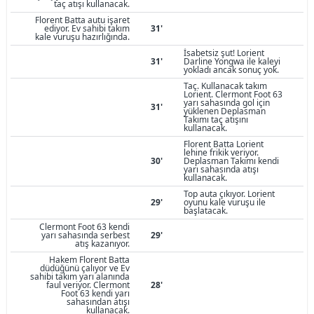
taç atışı kullanacak.
Florent Batta autu işaret
ediyor. Ev sahibi takım
31'
kale vuruşu hazırlığında.
İsabetsiz şut! Lorient
31'
Darline Yongwa ile kaleyi
yokladı ancak sonuç yok.
Taç. Kullanacak takım
Lorient. Clermont Foot 63
yarı sahasında gol için
31'
yüklenen Deplasman
Takımı taç atışını
kullanacak.
Florent Batta Lorient
lehine frikik veriyor.
30'
Deplasman Takımı kendi
yarı sahasında atışı
kullanacak.
Top auta çıkıyor. Lorient
29'
oyunu kale vuruşu ile
başlatacak.
Clermont Foot 63 kendi
yarı sahasında serbest
29'
atış kazanıyor.
Hakem Florent Batta
düdüğünü çalıyor ve Ev
sahibi takım yarı alanında
faul veriyor. Clermont
28'
Foot 63 kendi yarı
sahasından atışı
kullanacak.