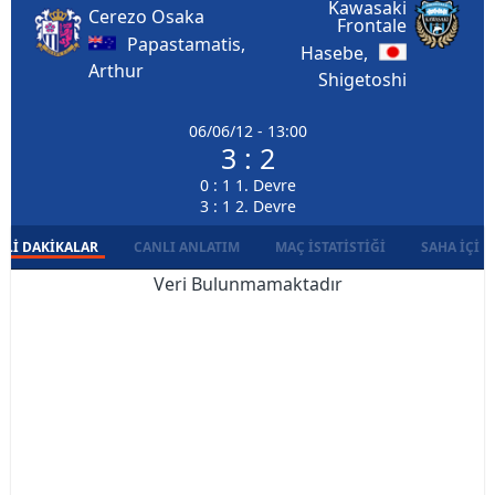
Kawasaki
Cerezo Osaka
Frontale
Papastamatis,
Hasebe,
Arthur
Shigetoshi
06/06/12 - 13:00
3 : 2
0 : 1 1. Devre
3 : 1 2. Devre
LI DAKIKALAR
CANLI ANLATIM
MAÇ İSTATISTIĞI
SAHA İÇI D
Veri Bulunmamaktadır