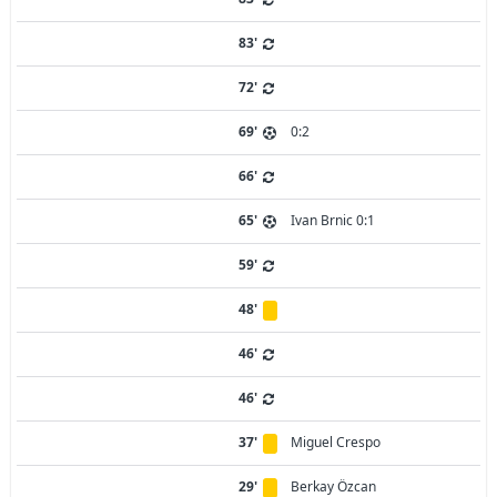
83'
72'
69'
0:2
66'
65'
Ivan Brnic 0:1
59'
48'
46'
46'
37'
Miguel Crespo
29'
Berkay Özcan