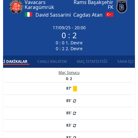
Vavacars
Rams Başakşehir
Karagümrük
FK
David Sassarini
Cagdas Atan
17/09/25 - 20:00
0 : 2
0 : 0 1. Devre
0 : 2 2. Devre
LI DAKIKALAR
CANLI ANLATIM
MAÇ İSTATISTIĞI
SAHA İÇI D
Maç Sonucu
0: 2
87'
85'
85'
83'
83'