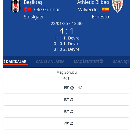
Beşiktaş
Athletic Bilbao
Ole Gunnar
Valverde,
Solskjaer
Ernesto
22/01/25 - 18:30
4 : 1
1 : 1 1. Devre
0 : 0 1. Devre
3 : 0 2. Devre
LI DAKIKALAR
CANLI ANLATIM
MAÇ İSTATISTIĞI
SAHA İÇI D
Maç Sonucu
4: 1
90'
4:1
87'
87'
79'