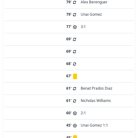
79'
Alex Berenguer
79'
Unai Gomez
77'
3:1
69'
69'
68'
67'
61'
Benat Prados Diaz
61'
Nicholas Williams
60'
2:1
45'
Unai Gomez 1:1
45'