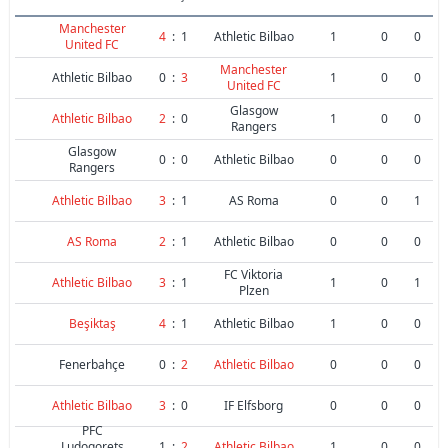
Manchester
4
:
1
Athletic Bilbao
1
0
0
United FC
Manchester
Athletic Bilbao
0
:
3
1
0
0
United FC
Glasgow
Athletic Bilbao
2
:
0
1
0
0
Rangers
Glasgow
0
:
0
Athletic Bilbao
0
0
0
Rangers
Athletic Bilbao
3
:
1
AS Roma
0
0
1
AS Roma
2
:
1
Athletic Bilbao
0
0
0
FC Viktoria
Athletic Bilbao
3
:
1
1
0
1
Plzen
Beşiktaş
4
:
1
Athletic Bilbao
1
0
0
Fenerbahçe
0
:
2
Athletic Bilbao
0
0
0
Athletic Bilbao
3
:
0
IF Elfsborg
0
0
0
PFC
Ludogorets
1
:
2
Athletic Bilbao
1
0
0