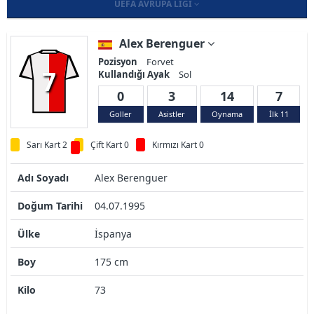
UEFA AVRUPA LIGI
Alex Berenguer
Pozisyon
Forvet
7
Kullandığı Ayak
Sol
0
3
14
7
Goller
Asistler
Oynama
İlk 11
Sarı Kart 2
Çift Kart 0
Kırmızı Kart 0
Adı Soyadı
Alex Berenguer
Doğum Tarihi
04.07.1995
Ülke
İspanya
Boy
175 cm
Kilo
73