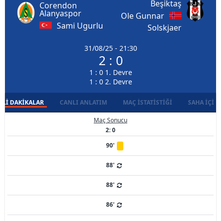
Beşiktaş
Corendon
Alanyaspor
Ole Gunnar
Sami Ugurlu
Solskjaer
31/08/25 - 21:30
2 : 0
1 : 0 1. Devre
1 : 0 2. Devre
LI DAKIKALAR
CANLI ANLATIM
MAÇ İSTATISTIĞI
SAHA İÇI D
Maç Sonucu
2: 0
90'
88'
88'
86'