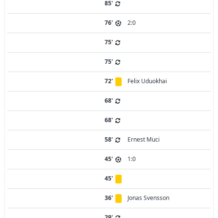
85'
76'
2:0
75'
75'
72'
Felix Uduokhai
68'
68'
58'
Ernest Muci
45'
1:0
45'
36'
Jonas Svensson
29'