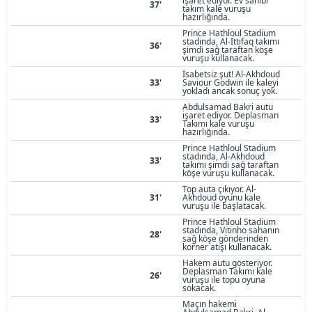
işaret ediyor. Ev sahibi
37'
takım kale vuruşu
hazırlığında.
Prince Hathloul Stadium
stadında, Al-Ittifaq takımı
36'
şimdi sağ taraftan köşe
vuruşu kullanacak.
İsabetsiz şut! Al-Akhdoud
33'
Saviour Godwin ile kaleyi
yokladı ancak sonuç yok.
Abdulsamad Bakri autu
işaret ediyor. Deplasman
33'
Takımı kale vuruşu
hazırlığında.
Prince Hathloul Stadium
stadında, Al-Akhdoud
33'
takımı şimdi sağ taraftan
köşe vuruşu kullanacak.
Top auta çıkıyor. Al-
31'
Akhdoud oyunu kale
vuruşu ile başlatacak.
Prince Hathloul Stadium
stadında, Vitinho sahanın
28'
sağ köşe gönderinden
korner atışı kullanacak.
Hakem autu gösteriyor.
Deplasman Takımı kale
26'
vuruşu ile topu oyuna
sokacak.
Maçın hakemi