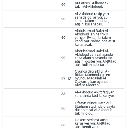
Aut atışını kullanacak
90'
takımAl-Akhdoud.
Al-Akhdoud rakip yarı
sahada gol arıyor. Ev
90'
sahibi takım şimdi taç
atışını kullanacak.
Abdulsamad Bakri Al-
Akhdoud lehine frikik
90'
veriyor. Ev sahibi takım
kendi yarı sahasında atışı
kullanacak.
Abdulsamad Bakri Al-
Akhdoud yarı sahasında
90'
ceza alanı hizasında taç
atışını gösteriyor. Al-Ittifaq
atışı kullanacak taraf.
Oyuncu değişikliği! Al-
Ittifaq takımında giren
89'
oyuncu Madallah Al
Olayan, çıkan oyuncu
Alvaro Medran.
Al-Akhdoud Al-Ittifaq yarı
88'
sahasında faul kazanıyor.
Ofsayt! Prince Hathloul
Stadium stadında ofsayta
86'
düşen taraf Al-Akhdoud
takımı oldu.
Hakem serbest atışa
karar veriyor. Al-Ittifaq
86'
atışı kendi yarı