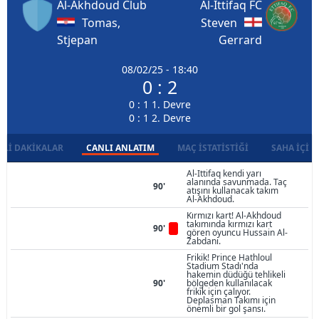
Al-Akhdoud Club
Al-Ittifaq FC
Tomas,
Steven
Stjepan
Gerrard
08/02/25 - 18:40
0 : 2
0 : 1 1. Devre
0 : 1 2. Devre
LI DAKIKALAR
CANLI ANLATIM
MAÇ İSTATISTIĞI
SAHA İÇI D
Al-Ittifaq kendi yarı
alanında savunmada. Taç
90'
atışını kullanacak takım
Al-Akhdoud.
Kırmızı kart! Al-Akhdoud
takımında kırmızı kart
90'
gören oyuncu Hussain Al-
Zabdani.
Frikik! Prince Hathloul
Stadium Stadı'nda
hakemin düdüğü tehlikeli
90'
bölgeden kullanılacak
frikik için çalıyor.
Deplasman Takımı için
önemli bir gol şansı.