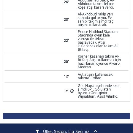
Abdulsamad Bakri, Al-
26'
Akhdoud takımı lehine
köşe atışı kararı verdi.
Al-Akhdoud rakip yarı
sahada gol arıyor. Ev
23'
sahibi takım şimdi taç
atışını kullanacak.
Prince Hathloul Stadium
Stadı'nda oyun kale
vuruşu ile tekrar
22'
başlayacak. Atışı
kullanacak olan takım Al-
Ittifaq.
Korner kazanan takım Al-
Ittifaq. Atışı kullanmak için
20'
hazırlanan oyuncu Alvaro
Medran.
Aut atışını kullanacak
12'
takımAl-Ittifaq.
Gol! Najran şehrinde skor
şimdi 0-1. Golü atan
7'
oyuncu Georginio
Wijnaldum. Asist Vitinho.
Ülke, Sezon, Lig Seçiniz