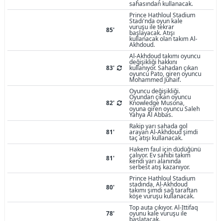
sahasından kullanacak.
Prince Hathloul Stadium
Stadı'nda oyun kale
vuruşu ile tekrar
85'
başlayacak. Atışı
kullanacak olan takım Al-
Akhdoud.
Al-Akhdoud takımı oyuncu
değişikliği hakkını
83'
kullanıyor. Sahadan çıkan
oyuncu Pato, giren oyuncu
Mohammed Juhaif.
Oyuncu değişikliği.
Oyundan çıkan oyuncu
82'
Knowledge Musona,
oyuna giren oyuncu Saleh
Yahya Al Abbas.
Rakip yarı sahada gol
81'
arayan Al-Akhdoud şimdi
taç atışı kullanacak.
Hakem faul için düdüğünü
çalıyor. Ev sahibi takım
81'
kendi yarı alanında
serbest atış kazanıyor.
Prince Hathloul Stadium
stadında, Al-Akhdoud
80'
takımı şimdi sağ taraftan
köşe vuruşu kullanacak.
Top auta çıkıyor. Al-Ittifaq
78'
oyunu kale vuruşu ile
başlatacak.