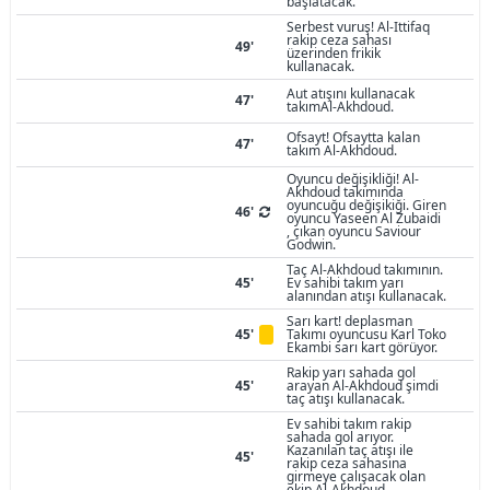
başlatacak.
Serbest vuruş! Al-Ittifaq
rakip ceza sahası
49'
üzerinden frikik
kullanacak.
Aut atışını kullanacak
47'
takımAl-Akhdoud.
Ofsayt! Ofsaytta kalan
47'
takım Al-Akhdoud.
Oyuncu değişikliği! Al-
Akhdoud takımında
oyuncuğu değişikiği. Giren
46'
oyuncu Yaseen Al Zubaidi
, çıkan oyuncu Saviour
Godwin.
Taç Al-Akhdoud takımının.
45'
Ev sahibi takım yarı
alanından atışı kullanacak.
Sarı kart! deplasman
45'
Takımı oyuncusu Karl Toko
Ekambi sarı kart görüyor.
Rakip yarı sahada gol
45'
arayan Al-Akhdoud şimdi
taç atışı kullanacak.
Ev sahibi takım rakip
sahada gol arıyor.
Kazanılan taç atışı ile
45'
rakip ceza sahasına
girmeye çalışacak olan
ekip Al-Akhdoud.