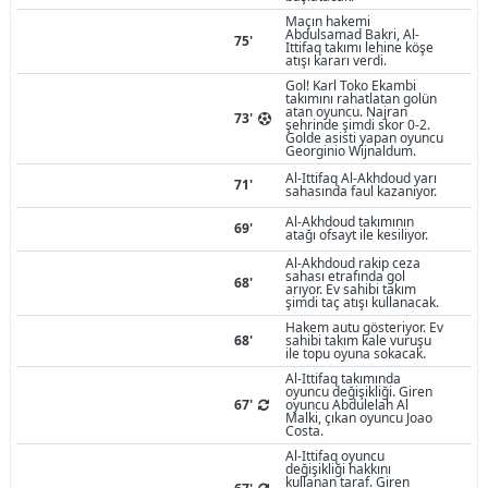
Maçın hakemi
Abdulsamad Bakri, Al-
75'
Ittifaq takımı lehine köşe
atışı kararı verdi.
Gol! Karl Toko Ekambi
takımını rahatlatan golün
atan oyuncu. Najran
73'
şehrinde şimdi skor 0-2.
Golde asisti yapan oyuncu
Georginio Wijnaldum.
Al-Ittifaq Al-Akhdoud yarı
71'
sahasında faul kazanıyor.
Al-Akhdoud takımının
69'
atağı ofsayt ile kesiliyor.
Al-Akhdoud rakip ceza
sahası etrafında gol
68'
arıyor. Ev sahibi takım
şimdi taç atışı kullanacak.
Hakem autu gösteriyor. Ev
68'
sahibi takım kale vuruşu
ile topu oyuna sokacak.
Al-Ittifaq takımında
oyuncu değişikliği. Giren
67'
oyuncu Abdulelah Al
Malki, çıkan oyuncu Joao
Costa.
Al-Ittifaq oyuncu
değişikliği hakkını
kullanan taraf. Giren