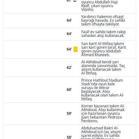
67'
oyuncu Abdullah Haji
Radf, çıkan oyuncu
Vitinho.
Yardımcı hakemin ofsayt
64'
bayrağı havada. Ev sahibi
takım ofsayta takılıyor.
Faul! ev sahibi takım rakip
64'
sahadan atışı kullanacak.
Sarı kart! Al-Ittifaq takımı
sarı kart gören taraf. Kartı
64'
gören oyuncu Abdullah
Ahmed Khateeb.
Al-Akhdoud kendi yarı
alanında savunmada. Taç
62'
atışını kullanacak takım
Al-Ittifaq.
Prince Hathloul Stadium
Stadı'nda oyun kale
vuruşu ile tekrar
60'
başlayacak. Atışı
kullanacak olan takım Al-
Ittifaq.
Korner kazanan takım Al-
Akhdoud. Atışı kullanmak
59'
için hazırlanan oyuncu
Juan Sebastian Pedroza
Perdomo.
Abdulsamad Bakri Al-
Akhdoud için taç atışını
işaret ediyor. Ev sahibi
58'