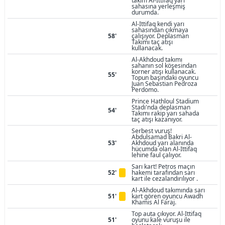
takım Al-Ittifaq yarı
sahasına yerleşmiş
durumda.
Al-Ittifaq kendi yarı
sahasından çıkmaya
58'
çalışıyor. Deplasman
Takımı taç atışı
kullanacak.
Al-Akhdoud takımı
sahanın sol köşesindan
korner atışı kullanacak.
55'
Topun başındaki oyuncu
Juan Sebastian Pedroza
Perdomo.
Prince Hathloul Stadium
Stadı'nda deplasman
54'
Takımı rakip yarı sahada
taç atışı kazanıyor.
Serbest vuruş!
Abdulsamad Bakri Al-
53'
Akhdoud yarı alanında
hücumda olan Al-Ittifaq
lehine faul çalıyor.
Sarı kart! Petros maçın
52'
hakemi tarafından sarı
kart ile cezalandırılıyor .
Al-Akhdoud takımında sarı
51'
kart gören oyuncu Awadh
Khamis Al Faraj.
Top auta çıkıyor. Al-Ittifaq
51'
oyunu kale vuruşu ile