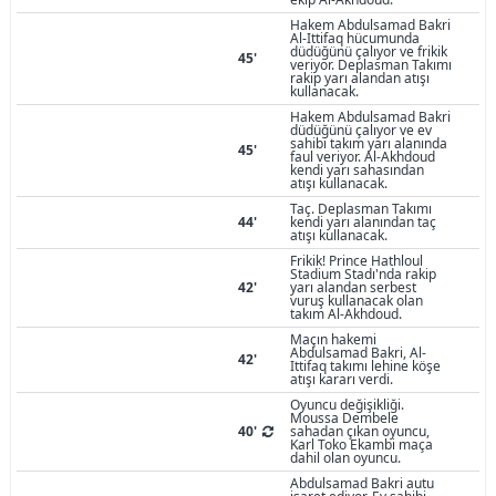
Hakem Abdulsamad Bakri
Al-Ittifaq hücumunda
düdüğünü çalıyor ve frikik
45'
veriyor. Deplasman Takımı
rakip yarı alandan atışı
kullanacak.
Hakem Abdulsamad Bakri
düdüğünü çalıyor ve ev
sahibi takım yarı alanında
45'
faul veriyor. Al-Akhdoud
kendi yarı sahasından
atışı kullanacak.
Taç. Deplasman Takımı
44'
kendi yarı alanından taç
atışı kullanacak.
Frikik! Prince Hathloul
Stadium Stadı'nda rakip
42'
yarı alandan serbest
vuruş kullanacak olan
takım Al-Akhdoud.
Maçın hakemi
Abdulsamad Bakri, Al-
42'
Ittifaq takımı lehine köşe
atışı kararı verdi.
Oyuncu değişikliği.
Moussa Dembele
40'
sahadan çıkan oyuncu,
Karl Toko Ekambi maça
dahil olan oyuncu.
Abdulsamad Bakri autu