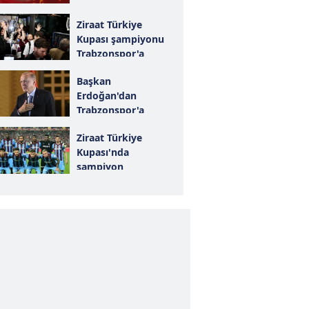
Ziraat Türkiye
Kupası şampiyonu
Trabzonspor'a
coşkulu karşılama!
Başkan
Erdoğan'dan
Trabzonspor'a
tebrik mesajı!
Ziraat Türkiye
Kupası'nda
şampiyon
Trabzonspor!