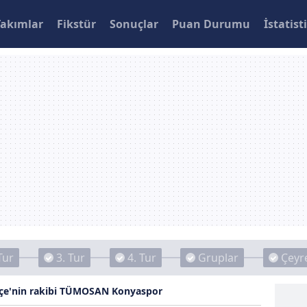
Takımlar
Fikstür
Sonuçlar
Puan Durumu
İstatist
Tur
3. Tur
4. Tur
Gruplar
Çeyre
çe'nin rakibi TÜMOSAN Konyaspor