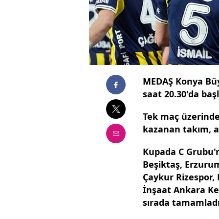
MEDAŞ Konya Büy
saat 20.30'da baş
Tek maç üzerinde
kazanan takım, ad
Kupada C Grubu'nd
Beşiktaş, Erzurum
Çaykur Rizespor,
İnşaat Ankara Keç
sırada tamamladı