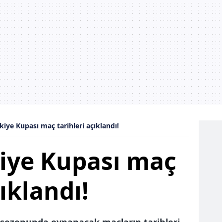
 çerezlerle ilgili bilgi almak için lütfen
tıklayınız
.
kiye Kupası maç tarihleri açıklandı!
kiye Kupası maç
çıklandı!
7 sezonunda oynanacak maçların tarihleri