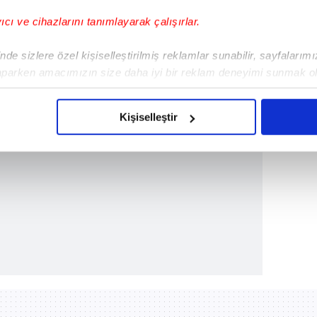
yıcı ve cihazlarını tanımlayarak çalışırlar.
de sizlere özel kişiselleştirilmiş reklamlar sunabilir, sayfalarım
aparken amacımızın size daha iyi bir reklam deneyimi sunmak ol
imizden gelen çabayı gösterdiğimizi ve bu noktada, reklamların ma
olduğunu sizlere hatırlatmak isteriz.
Kişiselleştir
çerezlere izin vermedikleri takdirde, kullanıcılara hedefli reklaml
abilmek için İnternet Sitemizde kendimize ve üçüncü kişilere ait 
isel verileriniz işlenmekte olup gerekli olan çerezler bilgi toplum
 çerezler, sitemizin daha işlevsel kılınması ve kişiselleştirilmes
 yapılması, amaçlarıyla sınırlı olarak açık rızanız dahilinde kulla
aşağıda yer alan panel vasıtasıyla belirleyebilirsiniz. Çerezlere iliş
lgilendirme Metnimizi
ziyaret edebilirsiniz.
Korunması Kanunu uyarınca hazırlanmış Aydınlatma Metnimizi okum