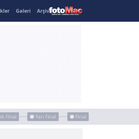
ikler
Galeri
Arşiv
k Final
Yarı Final
Final