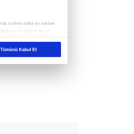
ızda sizlere daha iyi reklam
duğunu ve sizlere en iyi
liyetlerimizi karşılamak
Tümünü Kabul Et
ar gösterilmeyecektir."
çerezler kullanılmaktadır. Bu
u hizmetlerinin sunulması
i ve sizlere yönelik
nılacaktır.
kin detaylı bilgi için Ayarlar
ak ve sitemizde ilgili