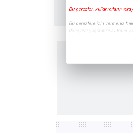
Bu çerezler, kullanıcıların tara
Bu çerezlere izin vermeniz halin
deneyimi yaşatabiliriz. Bunu y
içerikleri sunabilmek adına el
noktasında tek gelir kalemimiz 
Her halükârda, kullanıcılar, bu 
Sizlere daha iyi bir hizmet sun
çerezler vasıtasıyla çeşitli kiş
amacıyla kullanılmaktadır. Diğer
reklam/pazarlama faaliyetlerinin
Çerezlere ilişkin tercihlerinizi 
butonuna tıklayabilir,
Çerez Bi
6698 sayılı Kişisel Verilerin 