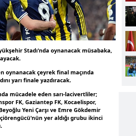
ükşehir Stadı'nda oynanacak müsabaka,
layacak.
n oynanacak çeyrek final maçında
ını yarı finale yazdıracak.
a mücadele eden sarı-lacivertliler;
spor FK, Gaziantep FK, Kocaelispor,
 Beyoğlu Yeni Çarşı ve Emre Gökdemir
iörengücü'nün yer aldığı grubu ikinci
.