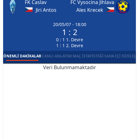
FK Caslav
FC Vysocina Jihlava
Jiri Antos
Ales Krecek
20/05/07 - 18:00
1 : 2
0 : 1 1. Devre
1 : 1 2. Devre
ÖNEMLI DAKIKALAR
CANLI ANLATIM
MAÇ İSTATISTIĞI
SAHA İÇI DIZILIŞ
Veri Bulunmamaktadır