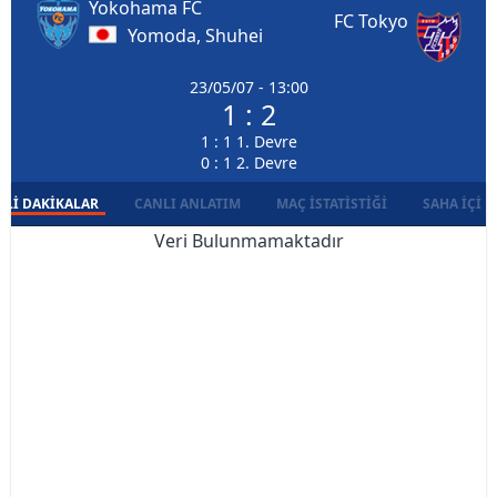
Yokohama FC
FC Tokyo
Yomoda, Shuhei
23/05/07 - 13:00
1 : 2
1 : 1 1. Devre
0 : 1 2. Devre
LI DAKIKALAR
CANLI ANLATIM
MAÇ İSTATISTIĞI
SAHA İÇI D
Veri Bulunmamaktadır