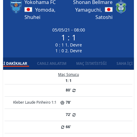
Yokohama FC
Shonan Bellmare
Yomoda,
Yamaguchi,
Shuhei
Satoshi
05/05/21 - 08:00
1 : 1
0 : 1 1. Devre
1 : 0 2. Devre
LI DAKIKALAR
CANLI ANLATIM
MAÇ İSTATISTIĞI
SAHA İÇI D
Maç Sonucu
1: 1
80'
Kleber Laude Pinheiro 1:1
78'
72'
66'