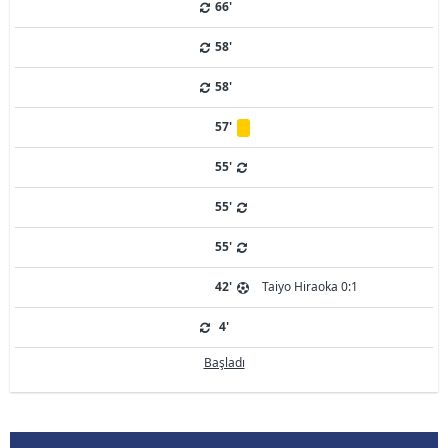
66'
58'
58'
57'
55'
55'
55'
42'
Taiyo Hiraoka 0:1
4'
Başladı