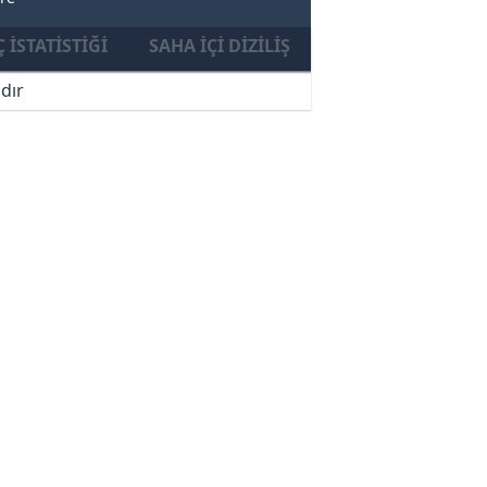
 İSTATISTIĞI
SAHA İÇI DIZILIŞ
dır