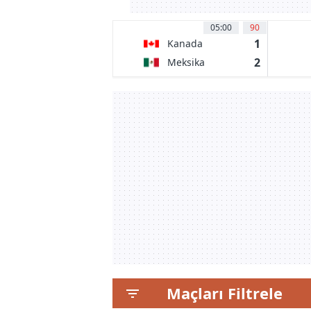
05:00
90
1
Kanada
2
Meksika
Maçları Filtrele