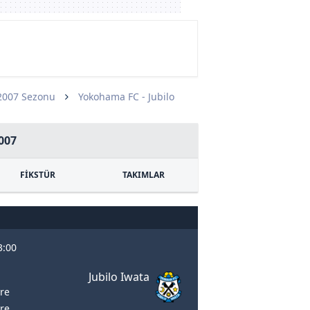
2007 Sezonu
Yokohama FC - Jubilo
007
FİKSTÜR
TAKIMLAR
3:00
Jubilo Iwata
vre
vre