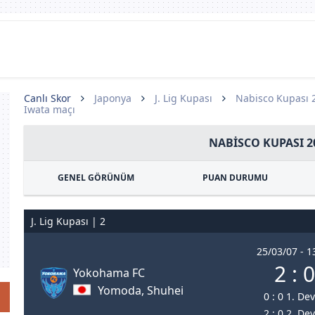
Canlı Skor
Japonya
J. Lig Kupası
Nabisco Kupası 
Iwata maçı
NABISCO KUPASI 2
GENEL GÖRÜNÜM
PUAN DURUMU
J. Lig Kupası | 2
25/03/07 - 1
2 : 0
Yokohama FC
Yomoda, Shuhei
0 : 0 1. De
2 : 0 2. De