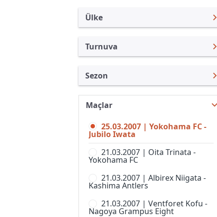
Ülke
Turnuva
Japonya
J. Lig Kupası
Sezon
Türkiye
Emperor Kupası
Nabisco Kupası 2007
Uluslararası
J.Lig 2
Maçlar
J. Lig Kupası 2026
Uluslararası Kulüpler
J.Lig 3
25.03.2007 | Yokohama FC -
J. Lig Kupası 2025
Turkiye
Jubilo Iwata
J.Ligi
J. Lig Kupası 2024
İngiltere
21.03.2007 | Oita Trinata -
Japonya Futbol Ligi
Yokohama FC
J. Lig Kupası 2023
İspanya
J-Ligi Yeni Yıl Kupası
21.03.2007 | Albirex Niigata -
J. Lig Kupası 2022
Almanya Amatör
Kashima Antlers
Nadeshiko Ligi, 1. Lig, Kadınlar
J. Lig Kupası 2021
Fransa
21.03.2007 | Ventforet Kofu -
Süper Kupa
Nagoya Grampus Eight