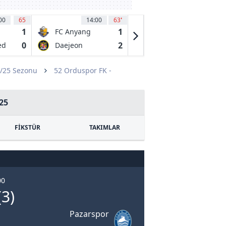
00
65
14:00
63
'
14:00
65
'
1
1
0
FC Anyang
Bucheon FC
1995
0
2
0
ed
Daejeon
Gwangju FC
Citizen FC
4/25 Sezonu
52 Orduspor FK -
25
FİKSTÜR
TAKIMLAR
00
(3)
Pazarspor