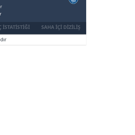
ar
r
 İSTATISTIĞI
SAHA İÇI DIZILIŞ
dır