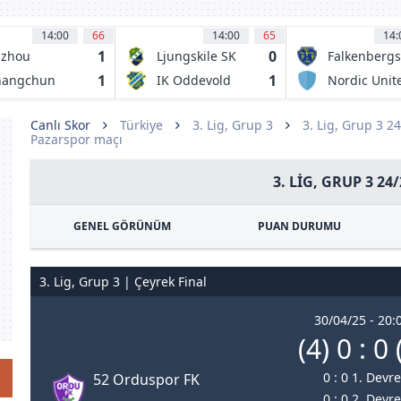
14:00
66
14:00
65
14:
1
0
uzhou
Ljungskile SK
Falkenbergs
ongwu
FF
1
1
hangchun
IK Oddevold
Nordic Unit
tai
FC
Canlı Skor
Türkiye
3. Lig, Grup 3
3. Lig, Grup 3 2
Pazarspor maçı
3. LIG, GRUP 3 24/
GENEL GÖRÜNÜM
PUAN DURUMU
3. Lig, Grup 3 | Çeyrek Final
30/04/25 - 20:
(4) 0 : 0 
0 : 0 1. Devre
52 Orduspor FK
0 : 0 2. Devre