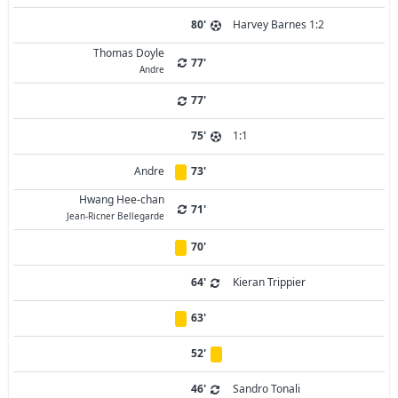
80'
Harvey Barnes 1:2
Thomas Doyle
77'
Andre
77'
75'
1:1
Andre
73'
Hwang Hee-chan
71'
Jean-Ricner Bellegarde
70'
64'
Kieran Trippier
63'
52'
46'
Sandro Tonali