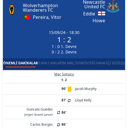
Newcastle
Wolverhampton
United FC
Wanderers FC
Eddie
Pereira, Vitor
Howe
15/09/24 - 18:30
1 : 2
1 : 0 1. Devre
0 : 2 2. Devre
ÖNEMLI DAKIKALAR
CANLI ANLATIM
MAÇ İSTATISTIĞI
SAHA İÇI DIZILIŞ
Maç Sonucu
1: 2
90'
Jacob Murphy
87'
Lloyd Kelly
Goncalo Guedes
86'
Jorgen Strand Larsen
Carlos Borges
86'