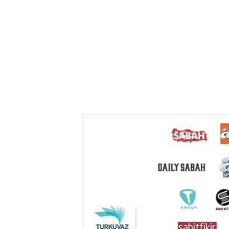
Arnavutluk
24.08.2024 | Southampton -
Nottingham Forest
Premier Lig 06/07
Austria Amateur
24.08.2024 | Fulham FK -
Premier Lig 05/06
Austria Amateur
Leicester City FC
Premier Lig 04/05
Avustralya
24.08.2024 | Manchester City
FC - Ipswich Town
Premier Lig 03/04
Azerbaycan
24.08.2024 | Crystal Palace FC
Premier Lig 02/02
BAE
- West Ham United FC
Premier Lig 01/02
Bahreyn
24.08.2024 | Tottenham -
Everton FC
Premier Lig 00/01
Bangladeş
24.08.2024 | Aston Villa -
Premier Lig 99/00
Arsenal FC
Beyaz Rusya
Premier Lig 98/99
25.08.2024 | Wolverhampton
Bolivya
Wanderers FC - Chelsea
Premier Lig 97/98
Bosna Hersek
25.08.2024 | Bournemouth -
Newcastle United FC
Premier Lig 96/97
Botsvana
Premier Lig 95/96
25.08.2024 | Liverpool -