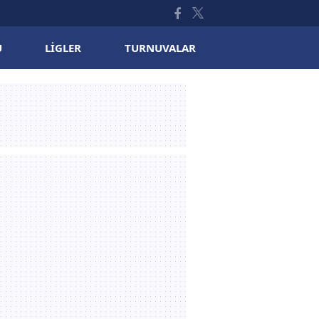
U
LIGLER
TURNUVALAR