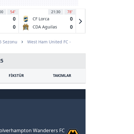
00
54
'
21:30
78
'
21:30
76
'
0
0
2
CF Lorca
Dos
Deportiva
Hermanas CF
0
0
3
CDA Aguilas
CA Antoniano
1971
FC
25 Sezonu
West Ham United FC -
25
FİKSTÜR
TAKIMLAR
olverhampton Wanderers FC