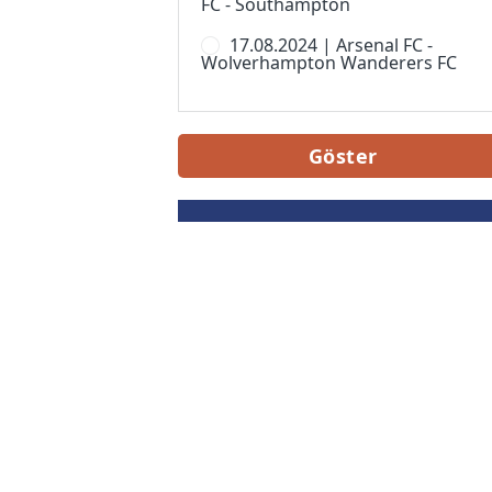
Premier Lig 19/20
FC - Southampton
Hollanda
Şampiyona
Premier Lig 18/19
17.08.2024 | Arsenal FC -
Belçika
Ulusal Lig
Wolverhampton Wanderers FC
Premier Lig 17/18
Portekiz
17.08.2024 | Nottingham
Forest - Bournemouth
Premier Lig 16/17
Rusya
Göster
17.08.2024 | Everton FC -
Premier Lig 15/16
İskoçya
Brighton & Hove Albion FC
Premier Lig 14/15
Suudi Arabistan
17.08.2024 | West Ham United
FC - Aston Villa
Premier Lig 13/14
ABD
18.08.2024 | Brentford -
Premier Lig 12/13
Almanya Amatör
Crystal Palace FC
Premier Lig 11/12
Andorra
18.08.2024 | Chelsea -
Manchester City FC
Premier Lig 10/11
Angola
19.08.2024 | Leicester City FC -
Premier Lig 09/10
Tottenham
Antigua Barbuda
Premier Lig 08/09
24.08.2024 | Brighton & Hove
Arjantin
Albion FC - Manchester United FC
Premier Lig 07/08