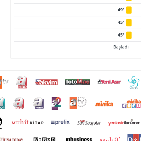
49'
45'
45'
Başladı