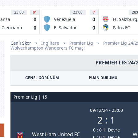
23:00
9
'
23:00
7
20:
0
0
ianza
Venezuela
FC Salzburg
letico
0
0
 Cienciano
El Salvador
Pafos FC
Canlı Skor
İngiltere
Premier Lig
Premier Lig 24/
Wolverhampton Wanderers FC maçı
PREMIER LIG 24/
GENEL GÖRÜNÜM
PUAN DURUMU
Premier Lig | 15
09/12/24 - 23:00
2 : 1
0 : 0 1. Devre
West Ham United FC
W
0 : 0 1. Devre