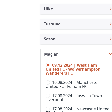
Ülke
Turnuva
İngiltere
Premier Lig
Sezon
Türkiye
Federasyon Kupası
Premier Lig 24/25
Uluslararası
İngiltere Lig Kupası
Maçlar
Premier Lig 26/27
Uluslararası Kulüpler
Community Shield
09.12.2024 | West Ham
Premier Lig 25/26
Turkiye
United FC - Wolverhampton
FA Cup,Elemeler
Wanderers FC
Premier Lig 23/24
İspanya
Football League Trophy
16.08.2024 | Manchester
Premier Lig 22/23
Almanya Amatör
United FC - Fulham FK
Lig 1
Premier Lig 21/22
Fransa
17.08.2024 | Ipswich Town -
Lig 2
Liverpool
Premier Lig 20/21
İtalya
National League Cup
17.08.2024 | Newcastle United