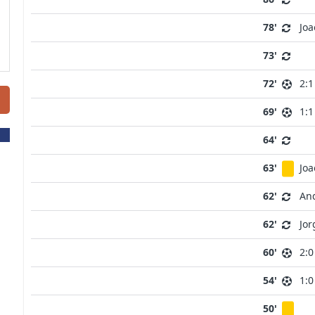
78'
Jo
73'
72'
2:1
69'
1:1
64'
63'
Jo
62'
An
62'
Jor
60'
2:0
54'
1:0
50'