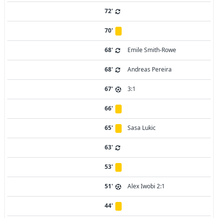
72'
70'
68'
Emile Smith-Rowe
68'
Andreas Pereira
67'
3:1
66'
65'
Sasa Lukic
63'
53'
51'
Alex Iwobi 2:1
44'