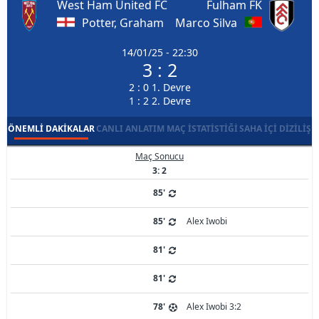
West Ham United FC
Fulham FK
Potter, Graham
Marco Silva
14/01/25 - 22:30
3 : 2
2 : 0 1. Devre
1 : 2 2. Devre
ÖNEMLI DAKIKALAR
CANLI ANLATIM
MAÇ İSTATISTIĞI
SAHA İÇI DIZILIŞ
Maç Sonucu
3: 2
85'
85'
Alex Iwobi
81'
81'
78'
Alex Iwobi 3:2