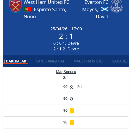
West Ham United FC
Everton FC
Espirito Santo,
Moyes,
Nuno
David
25/04/26 - 17:00
2 : 1
0 : 0 1. Devre
2 : 1 2. Devre
LI DAKIKALAR
CANLI ANLATIM
MAÇ İSTATISTIĞI
SAHA İÇI D
Maç Sonucu
2: 1
90'
2:1
90'
90'
90'