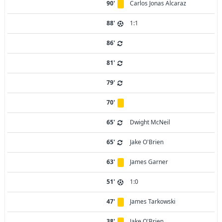
90'
Carlos Jonas Alcaraz
88'
1:1
86'
81'
79'
70'
65'
Dwight McNeil
65'
Jake O'Brien
63'
James Garner
51'
1:0
47'
James Tarkowski
38'
Jake O'Brien