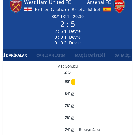
West Ham United FC
Arsenal FC
Potter, Graham
Arteta, Mikel
30/11/24 - 20:30
2 : 5
2 : 5 1. Devre
0 : 0 1. Devre
0 : 0 2. Devre
LI DAKIKALAR
CANLI ANLATIM
MAÇ İSTATISTIĞI
SAHA İÇI D
Maç Sonucu
2: 5
90'
84'
78'
78'
74'
Bukayo Saka