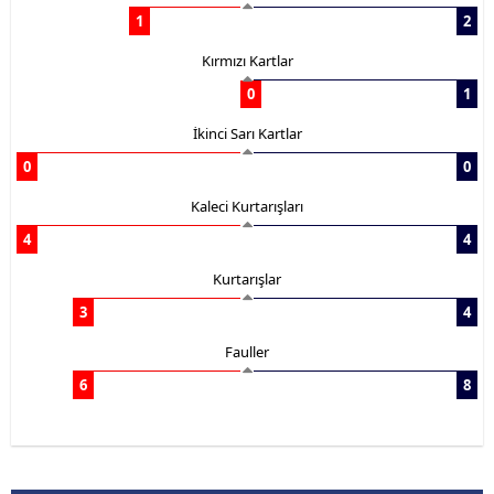
1
2
Kırmızı Kartlar
0
1
İkinci Sarı Kartlar
0
0
Kaleci Kurtarışları
4
4
Kurtarışlar
3
4
Fauller
6
8