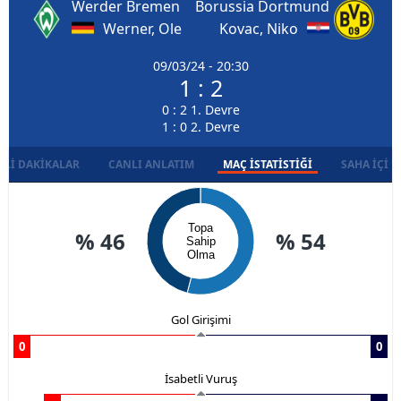
Werder Bremen
Borussia Dortmund
Werner, Ole
Kovac, Niko
09/03/24 - 20:30
1 : 2
0 : 2 1. Devre
1 : 0 2. Devre
LI DAKIKALAR
CANLI ANLATIM
MAÇ İSTATISTIĞI
SAHA İÇI D
Topa
% 46
% 54
Sahip
Olma
Gol Girişimi
0
0
İsabetli Vuruş