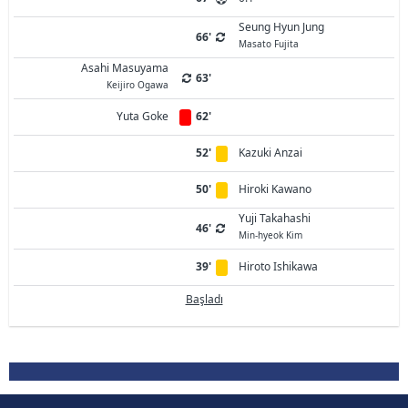
Seung Hyun Jung
66'
Masato Fujita
Asahi Masuyama
63'
Keijiro Ogawa
Yuta Goke
62'
52'
Kazuki Anzai
50'
Hiroki Kawano
Yuji Takahashi
46'
Min-hyeok Kim
39'
Hiroto Ishikawa
Başladı