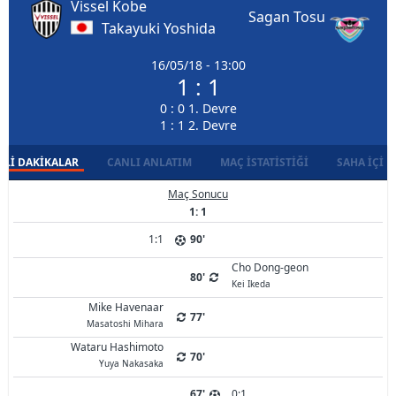
Vissel Kobe
Sagan Tosu
Takayuki Yoshida
16/05/18 - 13:00
1 : 1
0 : 0 1. Devre
1 : 1 2. Devre
LI DAKIKALAR
CANLI ANLATIM
MAÇ İSTATISTIĞI
SAHA İÇI D
Maç Sonucu
1: 1
1:1
90'
Cho Dong-geon
80'
Kei Ikeda
Mike Havenaar
77'
Masatoshi Mihara
Wataru Hashimoto
70'
Yuya Nakasaka
67'
0:1