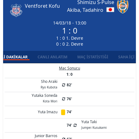
Shimizu S-Pulse
Ventforet Kofu
Akiba, Tadahiro
14/03/18 - 13:00
1 : 0
1 : 0 1. Devre
0 : 0 2. Devre
LI DAKIKALAR
CANLI ANLATIM
MAÇ İSTATISTIĞI
SAHA İÇI D
Maç Sonucu
1: 0
Sho Araki
82'
Ryo Kubota
Yutaka Soneda
76'
Kota Mori
Yuta Imazu
74'
Yuta Taki
74'
Jumpei Kusukami
Junior Barros